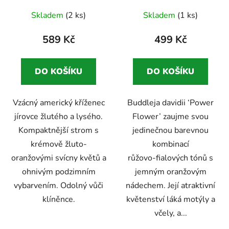
Průměrné
Vzácný americký kaštan
motýlí keř
Zahrada
Skladem
(2 ks)
Skladem
(1 ks)
odolný proti klíněnce
přátelská k motýlům a
hodnocení
včelám
produktu
589 Kč
499 Kč
je
5,0
DO KOŠÍKU
DO KOŠÍKU
z
5
Vzácný americký kříženec
Buddleja davidii ‘Power
hvězdiček.
jírovce žlutého a lysého.
Flower’ zaujme svou
Kompaktnější strom s
jedinečnou barevnou
krémově žluto-
kombinací
oranžovými svícny květů a
růžovo‑fialových tónů s
ohnivým podzimním
jemným oranžovým
vybarvením. Odolný vůči
nádechem. Její atraktivní
klíněnce.
květenství láká motýly a
včely, a...