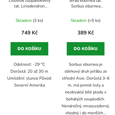
Liliovník tulipánokvětý
Jeřáb eburnea lat.
lat. Liriodendron
Sorbus eburnea
tulipifera syn.
sbírkový jeřáb s bílými
Průměrné
tulipánovník
plody
Skladem
(3 ks)
Skladem
(>5 ks)
hodnocení
produktu
749 Kč
389 Kč
je
4,8
DO KOŠÍKU
DO KOŠÍKU
z
5
Odolnost: -29 °C
Sorbus eburnea je
hvězdiček.
Dorůstá: 20 až 30 m
sbírkový druh jeřábu ze
Umístění: slunce Původ:
střední Asie. Dorůstá 3–6
Severní Amerika
m, má jemné listy a
neobvyklé bílé plody v
bohatých souplodích.
Nenáročný, mrazuvzdorný,
vhodný i do menších...