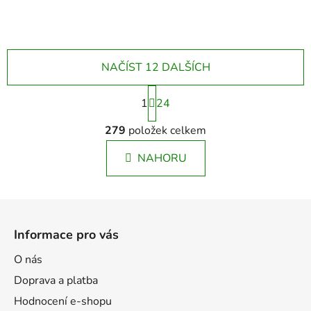
NAČÍST 12 DALŠÍCH
S
1
t
24
r
O
á
279
položek celkem
v
n
l
k
NAHORU
á
o
d
v
a
á
Z
c
n
á
í
í
Informace pro vás
p
p
r
a
O nás
v
t
Doprava a platba
k
í
y
Hodnocení e-shopu