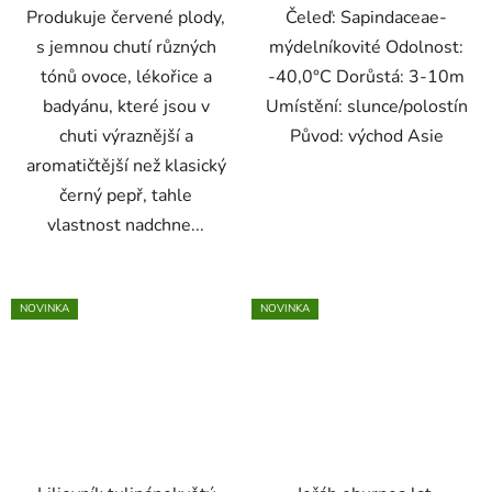
Produkuje červené plody,
Čeleď: Sapindaceae-
hvězdiček.
hvězdiček.
s jemnou chutí různých
mýdelníkovité Odolnost:
Odeslat
tónů ovoce, lékořice a
-40,0°C Dorůstá: 3-10m
badyánu, které jsou v
Umístění: slunce/polostín
Powered by chaterimo
chuti výraznější a
Původ: východ Asie
aromatičtější než klasický
černý pepř, tahle
vlastnost nadchne...
NOVINKA
NOVINKA