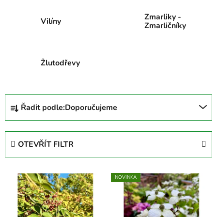
Zmarliky -
Vilíny
Zmarličníky
Žlutodřevy
Ř
Řadit podle:
Doporučujeme
a
z
e
OTEVŘÍT FILTR
n
í
V
p
NOVINKA
ý
r
p
o
i
d