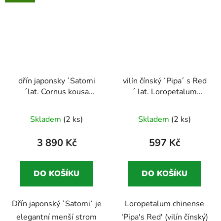
dřín japonsky ´Satomi
vilín čínský ´Pipa´ s Red
´lat. Cornus kousa
´ lat. Loropetalum
Výrazný solitér s jarním
chinense
čínský třásnitý
Průměrné
kvetením a podzimními
keř
Skladem
(2 ks)
Skladem
(2 ks)
barvami
hodnocení
produktu
3 890 Kč
597 Kč
je
5,0
DO KOŠÍKU
DO KOŠÍKU
z
5
Dřín japonský ´Satomi´ je
Loropetalum chinense
hvězdiček.
elegantní menší strom
'Pipa's Red' (vilín čínský)