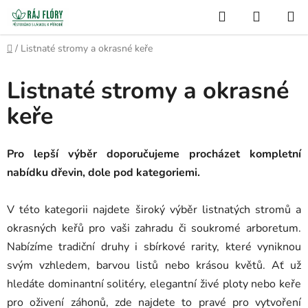
Přejít
Hledat
NÁKUP
na
Semínko
KOŠÍK
obsah
Domů
/
Listnaté stromy a okrasné keře
Listnaté stromy a okrasné
keře
Pro lepší výběr doporučujeme procházet kompletní
nabídku dřevin, dole pod kategoriemi.
V této kategorii najdete široký výběr listnatých stromů a
okrasných keřů pro vaši zahradu či soukromé arboretum.
Nabízíme tradiční druhy i sbírkové rarity, které vyniknou
svým vzhledem, barvou listů nebo krásou květů. Ať už
hledáte dominantní solitéry, elegantní živé ploty nebo keře
pro oživení záhonů, zde najdete to pravé pro vytvoření