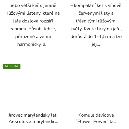
nebo větší keř s jemně
– kompaktní keř s vínově
růžovými listeny, které na
červenými listy a
jaře doslova rozzáří
třásnitými růžovými
zahradu. Působí lehce,
květy. Kvete brzy na jaře,
přirozeně a velmi
dorůstá do 1–1,5 m a lze
harmonicky, a...
jej...
NOVINKA
Jírovec marylandský lat.
Komule davidova
Aesculus x marylandica
´Flower Power´ lat.
(A. flava x A. glabra)
Buddleja davidii syn.