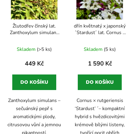
s
u
p
k
r
t
Žlutodřev čínský lat.
dřín květnatý x japonský
o
ů
Zanthoxylum simulans
´Stardust´ lat. Cornus x
d
syn. čínský pepř,
rutgeriensis
u
ploštičník ostnatý,
Skladem
(>5 ks)
Skladem
(5 ks)
k
čínský pichlavý jasan
t
raritní koření přímo z
449 Kč
1 590 Kč
ů
vaší zahrady
DO KOŠÍKU
DO KOŠÍKU
Zanthoxylum simulans –
Cornus × rutgeriensis
sečuánský pepř s
‘Stardust’ ´– kompaktní
aromatickými plody,
hybrid s hvězdicovitými
citrusovou vůní a jemnou
krémově bílými listeny,
pikantností.
tvořící pocit obřích