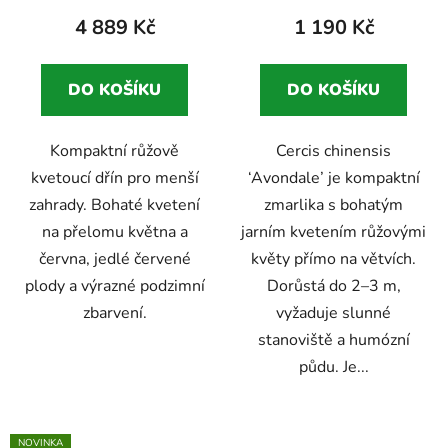
4 889 Kč
1 190 Kč
DO KOŠÍKU
DO KOŠÍKU
Kompaktní růžově
Cercis chinensis
kvetoucí dřín pro menší
‘Avondale’ je kompaktní
zahrady. Bohaté kvetení
zmarlika s bohatým
na přelomu května a
jarním kvetením růžovými
června, jedlé červené
květy přímo na větvích.
plody a výrazné podzimní
Dorůstá do 2–3 m,
zbarvení.
vyžaduje slunné
stanoviště a humózní
půdu. Je...
NOVINKA