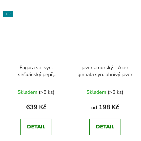
TIP
Fagara sp. syn.
javor amurský - Acer
sečuánský pepř,
ginnala syn. ohnivý javor
anýzovy pepř, lekořicový
Průměrné
Průměrné
pepř, zanthoxylum
Skladem
(>5 ks)
Skladem
(>5 ks)
hodnocení
hodnocení
produktu
produktu
639 Kč
198 Kč
od
je
je
4,8
4,5
DETAIL
DETAIL
z
z
5
5