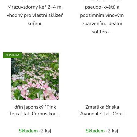
Mrazuvzdorný keř 2–4 m,
pseudo-květů a
vhodný pro vlastní sklizeň
podzimním vínovým
koření.
zbarvením. Ideální
solitéra...
NOVINKA
dřín japonský ´Pink
Zmarlika čínská
Tetra´ lat. Cornus kousa
´Avondale´ lat. Cercis
kompaktní růžově
chinensis
kompaktní
kvetoucí dřín do menší
zmarlika s bohatým
Skladem
(2 ks)
Skladem
(2 ks)
zahrady
růžovým kvetením