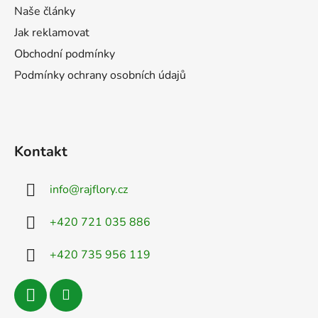
v
Naše články
ý
Jak reklamovat
p
i
Obchodní podmínky
s
Podmínky ochrany osobních údajů
u
Kontakt
info
@
rajflory.cz
+420 721 035 886
+420 735 956 119