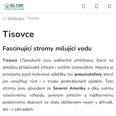
Přejít
Hledat
NÁKUP
na
Semínko
KOŠÍK
obsah
Domů
/
Jehličnany
/
Tisovce
Tisovce
Fascinující stromy milující vodu
Tisovce
(
Taxodium
) jsou jedinečné jehličnany, které se
dokážou přizpůsobit vlhkým i sušším stanovištím. Nejvíce je
proslavily jejich kořenové výběžky, tzv.
pneumatofory
, které
jim umožňují růst i v trvale podmáčených půdách. Tyto
stromy jsou původem ze
Severní Ameriky
a díky svému
vznešenému vzhledu, jemným jehlicím a nádhernému
podzimnímu zbarvení se staly oblíbenými nejen v přírodě,
ale i v zahradách.