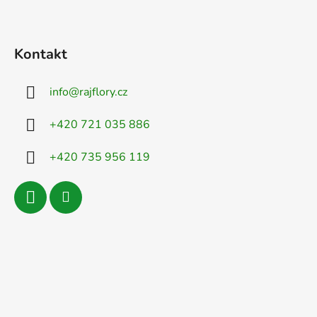
Kontakt
info
@
rajflory.cz
+420 721 035 886
+420 735 956 119
Odeslat
Powered by chaterimo