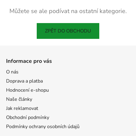
Můžete se ale podívat na ostatní kategorie.
ZPĚT DO OBCHODU
Z
á
Informace pro vás
p
a
O nás
t
Doprava a platba
í
Hodnocení e-shopu
Naše články
Jak reklamovat
Obchodní podmínky
Podmínky ochrany osobních údajů