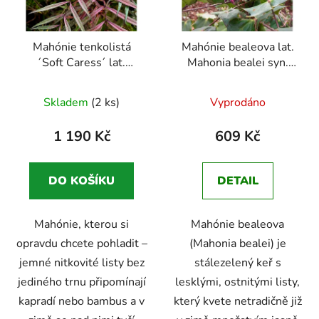
p
k
r
t
Mahónie tenkolistá
Mahónie bealeova lat.
o
ů
´Soft Caress´ lat.
Mahonia bealei syn.
d
Mahonia eurybracteata
mahonie
u
Průměrné
japonská/Mahonia
Skladem
(2 ks)
Vyprodáno
k
japonica/Berberis
hodnocení
t
japonica
Žlutě kvetoucí
produktu
1 190 Kč
609 Kč
ů
stálezelený keř do stínu
je
s jedlými plody
5,0
DO KOŠÍKU
DETAIL
z
5
Mahónie, kterou si
Mahónie bealeova
hvězdiček.
opravdu chcete pohladit –
(Mahonia bealei) je
jemné nitkovité listy bez
stálezelený keř s
jediného trnu připomínají
lesklými, ostnitými listy,
kapradí nebo bambus a v
který kvete netradičně již