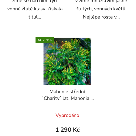
zimě se nad nimi tyčí
v zimě množstvím jasně
vonné žluté klasy. Získala
žlutých, vonných květů.
titul...
Nejlépe roste v...
NOVINKA
Mahonie střední
´Charity´ lat. Mahonia x
media
stálezelený keř
kvetoucí v zimě
Vyprodáno
1 290 Kč