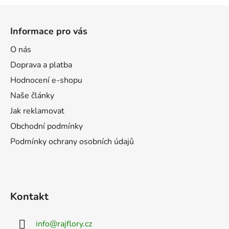
l
Z
á
á
d
Informace pro vás
p
a
a
O nás
c
t
í
Doprava a platba
p
í
Hodnocení e-shopu
r
Naše články
v
k
Jak reklamovat
y
Obchodní podmínky
v
Podmínky ochrany osobních údajů
ý
p
Odeslat
i
s
Powered by chaterimo
u
Kontakt
info
@
rajflory.cz