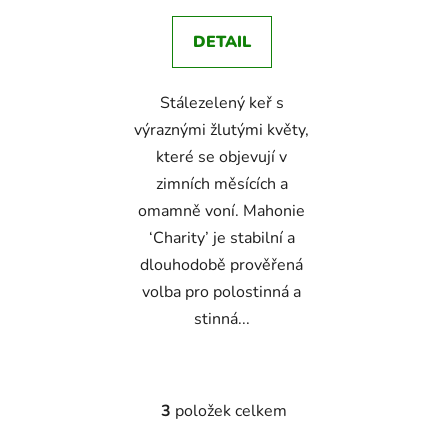
DETAIL
Stálezelený keř s
výraznými žlutými květy,
které se objevují v
zimních měsících a
omamně voní. Mahonie
‘Charity’ je stabilní a
dlouhodobě prověřená
volba pro polostinná a
stinná...
3
položek celkem
O
v