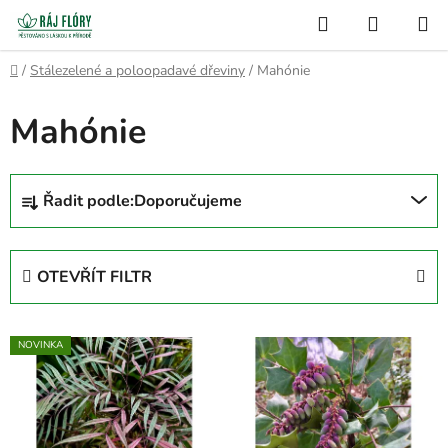
Přejít
Hledat
NÁKUP
na
Semínko
KOŠÍK
obsah
Domů
/
Stálezelené a poloopadavé dřeviny
/
Mahónie
Mahónie
Ř
Řadit podle:
Doporučujeme
a
z
e
OTEVŘÍT FILTR
n
í
V
p
NOVINKA
ý
r
p
o
i
d
s
u