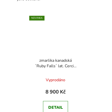
NOVINKA
zmarlika kanadská
´Ruby Falls´ lat. Cercis
canadensis
převislá,
sytě vínové listy, jedlé
Vyprodáno
květy
Odeslat
8 900 Kč
Powered by chaterimo
DETAIL