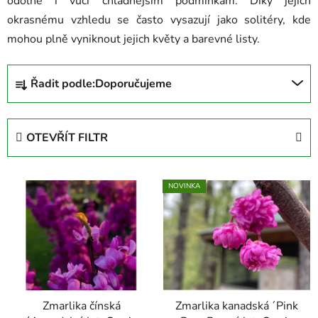
odolné i vůči chladnějším podmínkám. Díky jejich
okrasnému vzhledu se často vysazují jako solitéry, kde
mohou plně vyniknout jejich květy a barevné listy.
Ř
Řadit podle:
Doporučujeme
a
z
e
OTEVŘÍT FILTR
n
í
V
p
NOVINKA
ý
r
p
o
i
d
s
u
p
k
r
t
Zmarlika čínská
Zmarlika kanadská ´Pink
o
ů