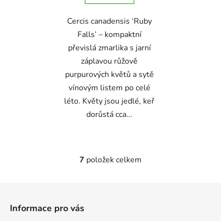
Cercis canadensis ‘Ruby
Falls’ – kompaktní
převislá zmarlika s jarní
záplavou růžově
purpurových květů a sytě
vínovým listem po celé
léto. Květy jsou jedlé, keř
dorůstá cca...
7
položek celkem
O
v
l
Z
á
á
d
Informace pro vás
p
a