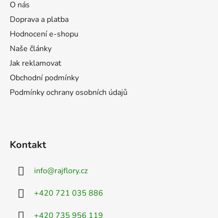
a
O nás
c
t
í
Doprava a platba
p
í
Hodnocení e-shopu
r
Naše články
v
k
Jak reklamovat
y
Obchodní podmínky
v
Podmínky ochrany osobních údajů
ý
p
i
s
u
Kontakt
info
@
rajflory.cz
+420 721 035 886
+420 735 956 119