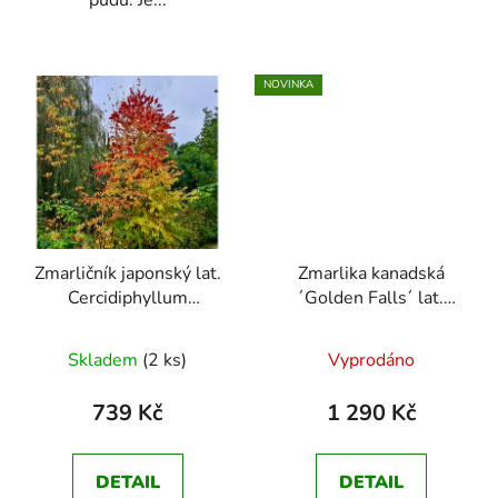
půdu. Je...
NOVINKA
Zmarličník japonský lat.
Zmarlika kanadská
Cercidiphyllum
´Golden Falls´ lat.
japonicum
Cercis canadensis
Průměrné
převislá, zlatolistá,
Skladem
(2 ks)
Vyprodáno
hodnocení
růžově kvetoucí,
mrazuvzdorná
produktu
739 Kč
1 290 Kč
je
5,0
DETAIL
DETAIL
z