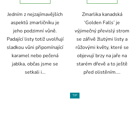
5
Jedním z nejzajímavějších
Zmarlika kanadská
hvězdiček.
aspektů zmarličníku je
‘Golden Falls’ je
jeho podzimní vůně.
výjimečný převislý strom
Padající listy totiž uvolňují
se zářivě žlutými listy a
sladkou vůni připomínající
růžovými květy, které se
karamel nebo pečená
objevují brzy na jaře na
jablka, občas jsme se
starém dřevě a to ještě
setkali i...
před olistěním....
TIP