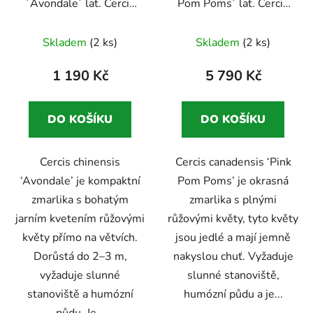
´Avondale´ lat. Cercis
Pom Poms´ lat. Cercis
d
chinensis
kompaktní
canadensis
okrasný
u
Průměrné
zmarlika s bohatým
strom s jedlými květy
Skladem
(2 ks)
Skladem
(2 ks)
k
růžovým kvetením
hodnocení
t
produktu
1 190 Kč
5 790 Kč
ů
je
5,0
DO KOŠÍKU
DO KOŠÍKU
z
5
Cercis chinensis
Cercis canadensis ‘Pink
hvězdiček.
‘Avondale’ je kompaktní
Pom Poms’ je okrasná
zmarlika s bohatým
zmarlika s plnými
jarním kvetením růžovými
růžovými květy, tyto květy
květy přímo na větvích.
jsou jedlé a mají jemně
Dorůstá do 2–3 m,
nakyslou chuť. Vyžaduje
vyžaduje slunné
slunné stanoviště,
stanoviště a humózní
humózní půdu a je...