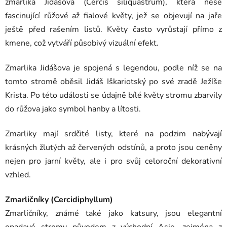
zmarlika Jidášova (Cercis siliquastrum), která nese
fascinující růžové až fialové květy, jež se objevují na jaře
ještě před rašením listů. Květy často vyrůstají přímo z
kmene, což vytváří působivý vizuální efekt.
Zmarlika Jidášova je spojená s legendou, podle níž se na
tomto stromě oběsil Jidáš Iškariotský po své zradě Ježíše
Krista. Po této události se údajně bílé květy stromu zbarvily
do růžova jako symbol hanby a lítosti.
Zmarliky mají srdčité listy, které na podzim nabývají
krásných žlutých až červených odstínů, a proto jsou ceněny
nejen pro jarní květy, ale i pro svůj celoroční dekorativní
vzhled.
Zmarličníky (Cercidiphyllum)
Zmarličníky, známé také jako katsury, jsou elegantní
opadavé stromy původem z východní Asie, zejména z