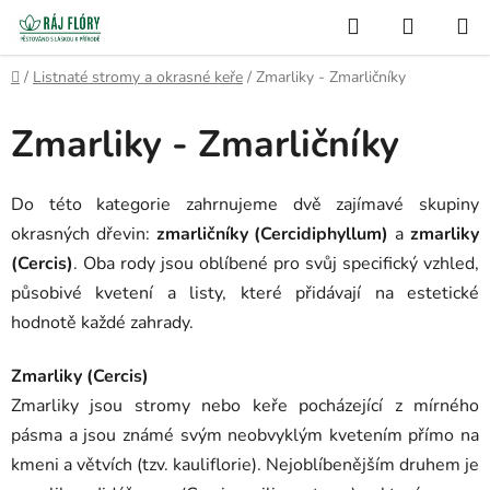
Přejít
Hledat
NÁKUP
na
Semínko
KOŠÍK
obsah
Domů
/
Listnaté stromy a okrasné keře
/
Zmarliky - Zmarličníky
Zmarliky - Zmarličníky
Do této kategorie zahrnujeme dvě zajímavé skupiny
okrasných dřevin:
zmarličníky (Cercidiphyllum)
a
zmarliky
(Cercis)
. Oba rody jsou oblíbené pro svůj specifický vzhled,
působivé kvetení a listy, které přidávají na estetické
hodnotě každé zahrady.
Zmarliky (Cercis)
Zmarliky jsou stromy nebo keře pocházející z mírného
pásma a jsou známé svým neobvyklým kvetením přímo na
kmeni a větvích (tzv. kauliflorie). Nejoblíbenějším druhem je