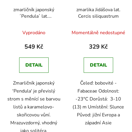
zmarličník japonský
zmarlika Jidášova lat.
´Pendula´ lat.
Cercis siliquastrum
Cercidiphyllum
Průměrné
Průměrné
japonicum
převislý
Vyprodáno
Momentálně nedostupné
strom s vonnými listy a
hodnocení
hodnocení
pestrým podzimním
produktu
produktu
549 Kč
329 Kč
zbarvením
je
je
5,0
4,8
DETAIL
DETAIL
z
z
5
5
Zmarličník japonský
Čeleď: bobovité -
hvězdiček.
hvězdiček.
'Pendula' je převislý
Fabaceae Odolnost:
strom s měnící se barvou
-23°C Dorůstá: 3-10
listů a karamelovo-
(13) m Umístění: Slunce
skořicovou vůní.
Původ: jižní Evropa a
Mrazuvzdorný, vhodný
západní Asie
jako solitéra.