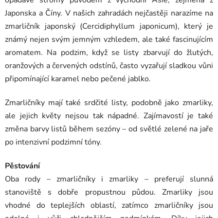
Japonska a Číny. V našich zahradách nejčastěji narazíme na
zmarličník japonský (Cercidiphyllum japonicum), který je
známý nejen svým jemným vzhledem, ale také fascinujícím
aromatem. Na podzim, když se listy zbarvují do žlutých,
oranžových a červených odstínů, často vyzařují sladkou vůni
připomínající karamel nebo pečené jablko.
Zmarličníky mají také srdčité listy, podobně jako zmarliky,
ale jejich květy nejsou tak nápadné. Zajímavostí je také
změna barvy listů během sezóny – od světlé zelené na jaře
po intenzivní podzimní tóny.
Pěstování
Oba rody – zmarličníky i zmarliky – preferují slunná
stanoviště s dobře propustnou půdou. Zmarliky jsou
vhodné do teplejších oblastí, zatímco zmarličníky jsou