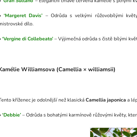
•
‘Gran Sultano’
– Elegantní tmavě červená kamélie s plnými kv
•
‘Margeret Davis’
– Odrůda s velkými růžovobílými květy 
mistrovské dílo.
•
‘Vergine di Collebeato’
– Výjimečná odrůda s čistě bílými květ
Kamélie Williamsova (Camellia × williamsii)
Tento kříženec je odolnější než klasická
Camellia japonica
a lép
•
‘Debbie’
– Odrůda s bohatými karmínově růžovými květy, které 