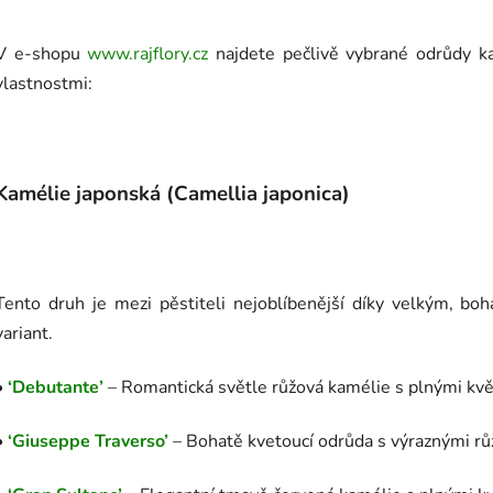
V e-shopu
www.rajflory.cz
najdete pečlivě vybrané odrůdy kam
vlastnostmi:
Kamélie japonská (Camellia japonica)
Tento druh je mezi pěstiteli nejoblíbenější díky velkým, bo
variant.
•
‘Debutante’
– Romantická světle růžová kamélie s plnými květ
•
‘Giuseppe Traverso’
– Bohatě kvetoucí odrůda s výraznými r