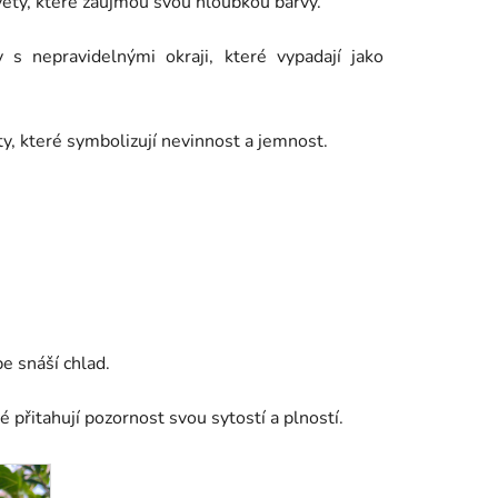
ěty, které zaujmou svou hloubkou barvy.
s nepravidelnými okraji, které vypadají jako
y, které symbolizují nevinnost a jemnost.
e snáší chlad.
přitahují pozornost svou sytostí a plností.