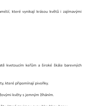
Semínko
élií, které vynikají krásou květů i zajímavými
hatě kvetoucím keřům a široké škále barevných
y, které připomínají pivoňky.
ůžovými květy s jemným žíháním.