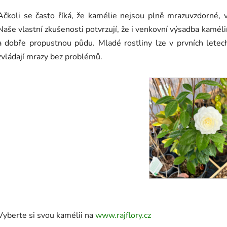
Ačkoli se často říká, že kamélie nejsou plně mrazuvzdorné, 
Naše vlastní zkušenosti potvrzují, že i venkovní výsadba kaméli
a dobře propustnou půdu. Mladé rostliny lze v prvních letech
zvládají mrazy bez problémů.
Vyberte si svou kamélii na
www.rajflory.cz