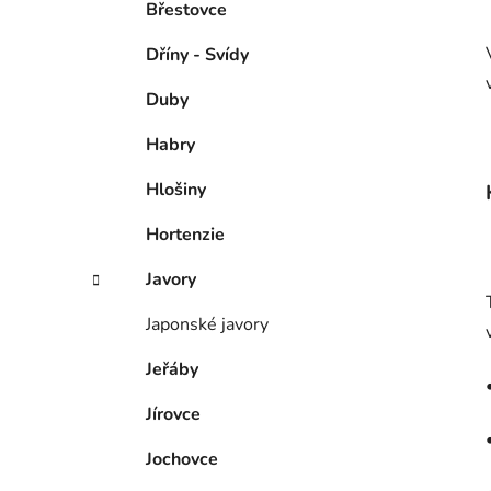
Břestovce
Dříny - Svídy
Duby
Habry
Hlošiny
Hortenzie
Javory
Japonské javory
Jeřáby
Jírovce
Jochovce