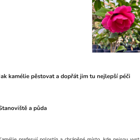
Jak kamélie pěstovat a dopřát jim tu nejlepší péči
Stanoviště a půda
Kamélie preferují polostín a chráněné místo, kde nejsou v