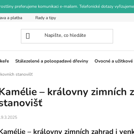
o rostliny preferujeme komunikaci e-mailem. Telefonické dotazy vyřizujeme
ava a platba
Rady a tipy
Podmínky ochrany osobních údajů
 keře
Stálezelené a poloopadavé dřeviny
Ovocné a užitkové 
nkovních stanovišť
Kamélie – královny zimních 
stanovišť
19.3.2025
Kamélie – královny zimních zahrad i ven