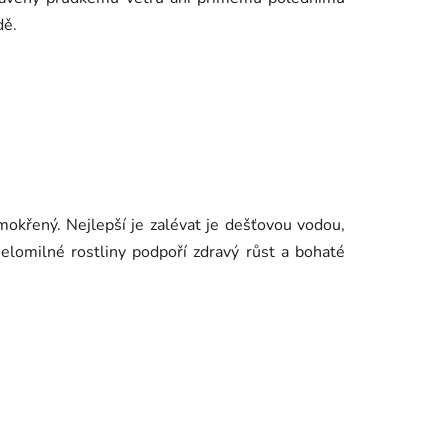
dě.
emokřený. Nejlepší je zalévat je dešťovou vodou,
selomilné rostliny podpoří zdravý růst a bohaté