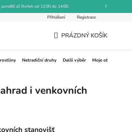
 pondělí až čtvrtek od 12:00 do 14:00.
Přihlášení
Registrace
Jak reklamovat
Obchodní podmínky
Hodnocení obch
PRÁZDNÝ KOŠÍK
NÁKUPNÍ
KOŠÍK
rostliny
Netradiční druhy
Další výběr
Moje objednávka
zahrad i venkovních
kovních stanovišť