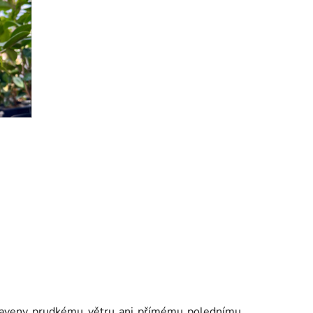
ystaveny prudkému větru ani přímému polednímu