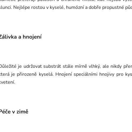
slunci. Nejlépe rostou v kyselé, humózní a dobře propustné pů
Zálivka a hnojení
Důležité je udržovat substrát stále mírně vlhký, ale nikdy př
která je přirozeně kyselá. Hnojení speciálními hnojivy pro ky
kvetení.
Péče v zimě