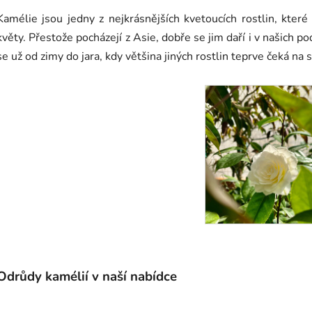
Kamélie jsou jedny z nejkrásnějších kvetoucích rostlin, kte
květy. Přestože pocházejí z Asie, dobře se jim daří i v našich po
se už od zimy do jara, kdy většina jiných rostlin teprve čeká na s
Odrůdy kamélií v naší nabídce