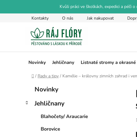
Přejít
Kvůli práci ve školkách, expedici a péči 
na
obsah
Kontakty
O nás
Jak nakupovat
Dopr
Novinky
Jehličnany
Listnaté stromy a okrasné
Domů
/
Rady a tipy
/
Kamélie – královny zimních zahrad i ve
P
K
Přeskočit
Novinky
a
kategorie
o
t
s
Jehličnany
e
t
g
r
Blahočety/ Araucarie
o
a
r
Borovice
i
n