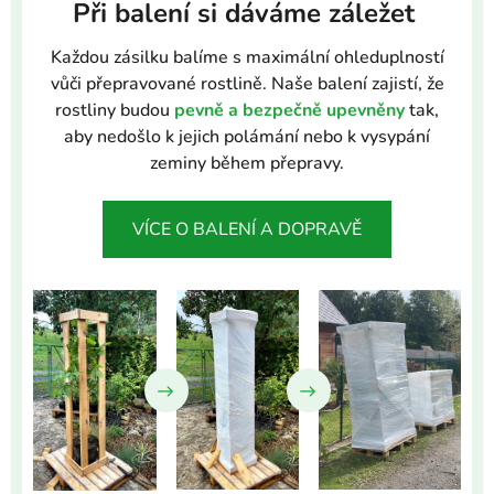
Při balení si dáváme záležet
Každou zásilku balíme s maximální ohleduplností
vůči přepravované rostlině. Naše balení zajistí, že
rostliny budou
pevně a bezpečně upevněny
tak,
aby nedošlo k jejich polámání nebo k vysypání
zeminy během přepravy.
VÍCE O BALENÍ A DOPRAVĚ