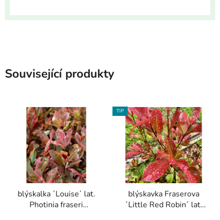
Související produkty
TIP
blýskalka ´Louise´ lat.
blýskavka Fraserova
Photinia fraseri
´Little Red Robin´ lat.
syn.blýskavka 40-60cm
Photinia x fraseri syn.