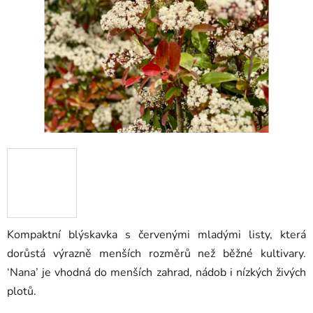
5
hvězdiček.
Kompaktní blýskavka s červenými mladými listy, která
dorůstá výrazně menších rozměrů než běžné kultivary.
‘Nana’ je vhodná do menších zahrad, nádob i nízkých živých
plotů.