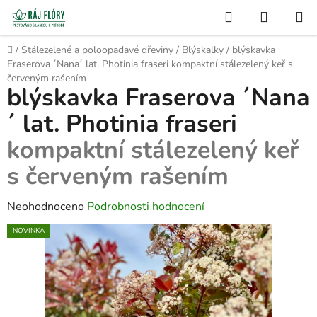
Přejít
Hledat
NÁKUP
na
Semínko
KOŠÍK
obsah
Domů
/
Stálezelené a poloopadavé dřeviny
/
Blýskalky
/
blýskavka
Fraserova ´Nana´ lat. Photinia fraseri
kompaktní stálezelený keř s
červeným rašením
blýskavka Fraserova ´Nana
´ lat. Photinia fraseri
kompaktní stálezelený keř
s červeným rašením
Průměrné
Neohodnoceno
Podrobnosti hodnocení
hodnocení
NOVINKA
produktu
je
0,0
z