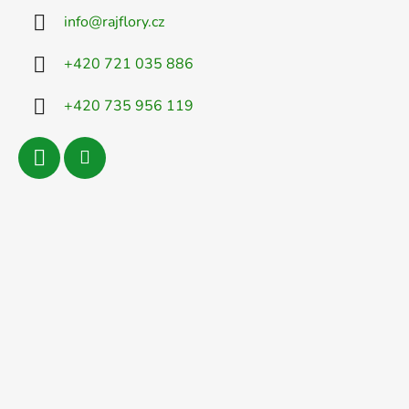
info
@
rajflory.cz
+420 721 035 886
+420 735 956 119