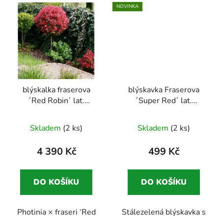
NOVINKA
blýskalka fraserova
blýskavka Fraserova
´Red Robin´ lat.
´Super Red´ lat.
Photinia fraseri 1/2
Photinia fraseri
kmínek
Stálezelené
stálezelený keř s
Skladem
(2 ks)
Skladem
(2 ks)
keře s dekorativními
výrazně červenými
červenými výhony
mladými listy
4 390 Kč
499 Kč
DO KOŠÍKU
DO KOŠÍKU
Photinia × fraseri ‘Red
Stálezelená blýskavka s