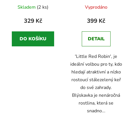
Stálezelené keře s
blýskalka
Stálezelené
Skladem
(2 ks)
Vyprodáno
dekorativními
keře s dekorativními
červenými výhony
červenými výhony
329 Kč
399 Kč
DO KOŠÍKU
DETAIL
'Little Red Robin', je
ideální volbou pro ty, kdo
hledají atraktivní a nízko
rostoucí stálezelený keř
do své zahrady.
Blýskavka je nenáročná
rostlina, která se
snadno...