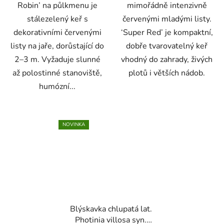
Robin’ na půlkmenu je
mimořádně intenzivně
stálezelený keř s
červenými mladými listy.
dekorativními červenými
‘Super Red’ je kompaktní,
listy na jaře, dorůstající do
dobře tvarovatelný keř
2–3 m. Vyžaduje slunné
vhodný do zahrady, živých
až polostinné stanoviště,
plotů i větších nádob.
humózní...
NOVINKA
Blýskavka chlupatá lat.
Photinia villosa syn.