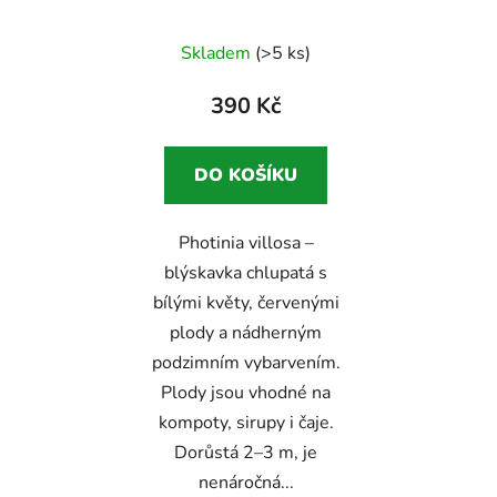
Blýskalka
okrasný keř s
červenými, jedlými
Skladem
(>5 ks)
plody
390 Kč
Odeslat
Powered by chaterimo
DO KOŠÍKU
Photinia villosa –
blýskavka chlupatá s
bílými květy, červenými
plody a nádherným
podzimním vybarvením.
Plody jsou vhodné na
kompoty, sirupy i čaje.
Dorůstá 2–3 m, je
nenáročná...