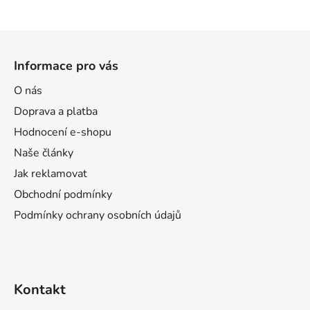
Z
á
Informace pro vás
p
a
O nás
t
Doprava a platba
í
Hodnocení e-shopu
Naše články
Jak reklamovat
Obchodní podmínky
Podmínky ochrany osobních údajů
Kontakt