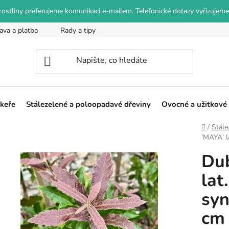
o rostliny preferujeme komunikaci e-mailem. Telefonické dotazy vyřizujeme
ava a platba
Rady a tipy
Podmínky ochrany osobních údajů
 keře
Stálezelené a poloopadavé dřeviny
Ovocné a užitkové 
Domů
/
Stále
'MAYA' l
Dub
lat
syn
cm