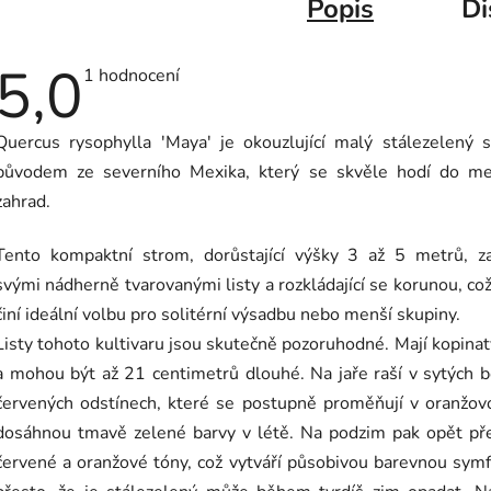
Popis
Di
5,0
Průměrné
1 hodnocení
hodnocení
produktu
je
Quercus rysophylla 'Maya' je okouzlující malý stálezelený 
5,0
z
původem ze severního Mexika, který se skvěle hodí do me
5
hvězdiček.
zahrad.
Tento kompaktní strom, dorůstající výšky 3 až 5 metrů, z
svými nádherně tvarovanými listy a rozkládající se korunou, což
činí ideální volbu pro solitérní výsadbu nebo menší skupiny.
Listy tohoto kultivaru jsou skutečně pozoruhodné. Mají kopinat
a mohou být až 21 centimetrů dlouhé. Na jaře raší v sytých 
červených odstínech, které se postupně proměňují v oranžov
dosáhnou tmavě zelené barvy v létě. Na podzim pak opět pře
červené a oranžové tóny, což vytváří působivou barevnou symfo