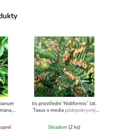
odukty
nianum
tis prostřední ‘Nidiformis´ lat.
niana,
Taxus x media
půdopokryvný
era 20-
mrazuvzdorný tis s kompaktním
růstem
tupné
Skladem
(2 ks)