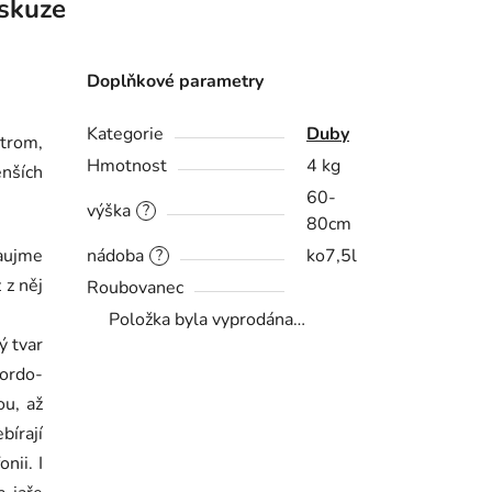
skuze
Doplňkové parametry
Kategorie
Duby
strom,
Hmotnost
4 kg
nších
60-
výška
?
80cm
aujme
nádoba
ko7,5l
?
 z něj
Roubovanec
Položka byla vyprodána…
ý tvar
bordo-
ou, až
bírají
nii. I