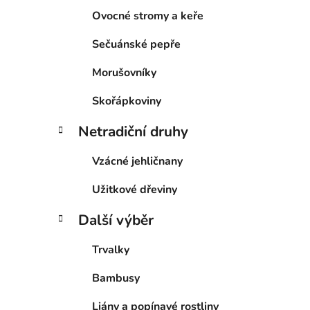
Ovocné stromy a keře
Sečuánské pepře
Morušovníky
Skořápkoviny
Netradiční druhy
Vzácné jehličnany
Užitkové dřeviny
Další výběr
Trvalky
Bambusy
Liány a popínavé rostliny