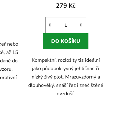
279 Kč
DO KOŠÍKU
 keř nebo
ké, až 15
Kompaktní, rozložitý tis ideální
ádané do
jako půdopokryvný jehličnan či
vzoru,
nízký živý plot. Mrazuvzdorný a
orativní
dlouhověký, snáší řez i znečištěné
ovzduší.