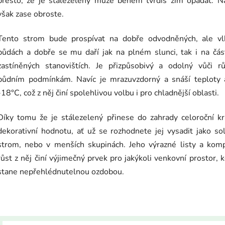
přesto, že je stálezelený může během tvrdíš zim opadat. Na
však zase obroste.
Tento strom bude prospívat na dobře odvodněných, ale vl
půdách a dobře se mu daří jak na plném slunci, tak i na čá
zastíněných stanovištích. Je přizpůsobivý a odolný vůči r
půdním podmínkám. Navíc je mrazuvzdorný a snáší teploty 
-18°C, což z něj činí spolehlivou volbu i pro chladnější oblasti.
Díky tomu že je stálezelený přinese do zahrady celoroční k
dekorativní hodnotu, ať už se rozhodnete jej vysadit jako sol
strom, nebo v menších skupinách. Jeho výrazné listy a komp
růst z něj činí výjimečný prvek pro jakýkoli venkovní prostor, 
stane nepřehlédnutelnou ozdobou.