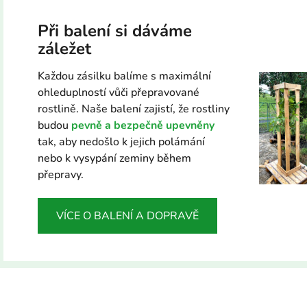
Při balení si dáváme
záležet
Každou zásilku balíme s maximální
ohleduplností vůči přepravované
rostlině. Naše balení zajistí, že rostliny
budou
pevně a bezpečně upevněny
tak, aby nedošlo k jejich polámání
nebo k vysypání zeminy během
přepravy.
VÍCE O BALENÍ A DOPRAVĚ