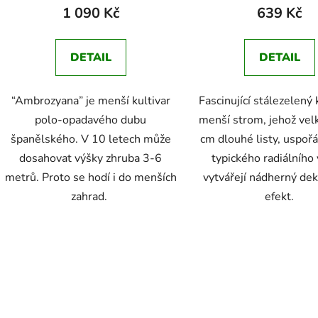
produktu
1 090 Kč
639 Kč
je
4,5
DETAIL
DETAIL
z
5
“Ambrozyana” je menší kultivar
Fascinující stálezelený
hvězdiček.
polo-opadavého dubu
menší strom, jehož vel
španělského. V 10 letech může
cm dlouhé listy, uspoř
dosahovat výšky zhruba 3-6
typického radiálního 
metrů. Proto se hodí i do menších
vytvářejí nádherný dek
zahrad.
efekt.