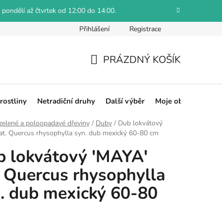
 pondělí až čtvrtek od 12:00 do 14:00.
Přihlášení
Registrace
Jak reklamovat
Obchodní podmínky
Hodnocení obch
PRÁZDNÝ KOŠÍK
NÁKUPNÍ
KOŠÍK
rostliny
Netradiční druhy
Další výběr
Moje objednávka
zelené a poloopadavé dřeviny
/
Duby
/
Dub lokvátový
at. Quercus rhysophylla syn. dub mexický 60-80 cm
 lokvátový 'MAYA'
. Quercus rhysophylla
. dub mexický 60-80