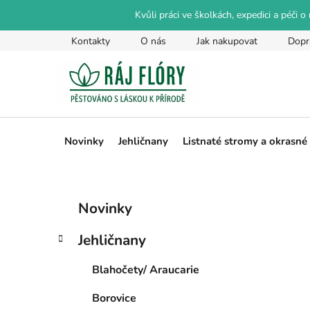
Přejít
Kvůli práci ve školkách, expedici a péči 
na
obsah
Kontakty
O nás
Jak nakupovat
Dopr
Novinky
Jehličnany
Listnaté stromy a okrasné
P
K
Přeskočit
Novinky
a
kategorie
o
t
s
Jehličnany
e
t
g
r
Blahočety/ Araucarie
o
a
r
Borovice
i
n