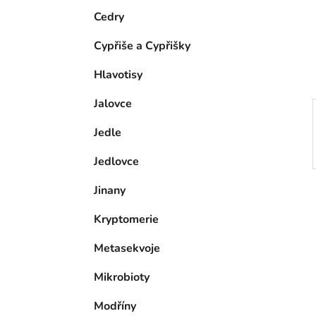
e
n
Cedry
í
Cypřiše a Cypřišky
p
a
Hlavotisy
n
Jalovce
e
l
Jedle
Jedlovce
Jinany
Kryptomerie
Metasekvoje
Mikrobioty
Modříny