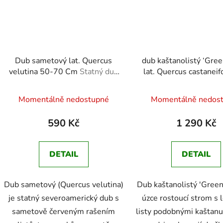
Dub sametový lat. Quercus
dub kaštanolistý ‘Gree
velutina 50-70 Cm
Statný dub
lat. Quercus castaneif
se sametově červeným rašením
110cm
Úzce rostoucí
Průměrné
Průměr
listů
kaštanovými lis
Momentálně nedostupné
Momentálně nedos
hodnocení
hodnoc
produktu
produk
590 Kč
1 290 Kč
je
je
4,8
5,0
DETAIL
DETAIL
z
z
5
5
Dub sametový (Quercus velutina)
Dub kaštanolistý 'Green 
hvězdiček.
hvězdič
je statný severoamerický dub s
úzce rostoucí strom s 
sametově červeným rašením
listy podobnými kaštanu