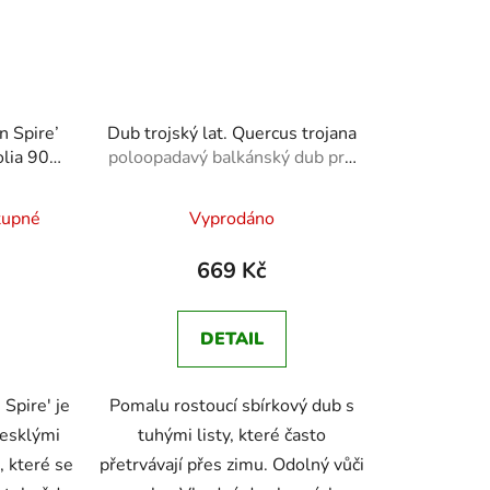
n Spire’
Dub trojský lat. Quercus trojana
olia 90-
poloopadavý balkánský dub pro
 dub s
sušší stanoviště
né
ty
tupné
Vyprodáno
ení
tu
669 Kč
DETAIL
Spire' je
Pomalu rostoucí sbírkový dub s
ek.
lesklými
tuhými listy, které často
, které se
přetrvávají přes zimu. Odolný vůči