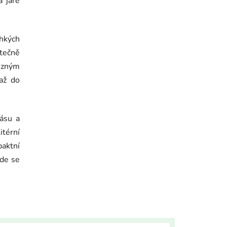
 jaře
Semínko
hkých
stečně
ůzným
až do
rásu a
itérní
aktní
kde se