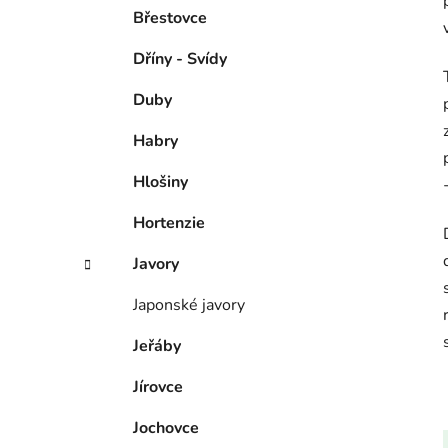
Břestovce
Dříny - Svídy
Duby
Habry
Hlošiny
Hortenzie
Javory
Japonské javory
Jeřáby
Jírovce
Jochovce