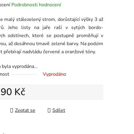
né
ocení
Podrobnosti hodnocení
ení
je malý stálezelený strom,
dorůstající výšky 3 až
tu
ů. Jeho listy na jaře raší v sytých bordo-
ých odstínech, které se postupně proměňují v
ou, až dosáhnou tmavě zelené barvy. Na podzim
t přebírají nadvládu červené a oranžové tóny.
ek.
a byla vyprodána…
nost
Vyprodáno
190 Kč
 cena:
Zeptat se
Sdílet