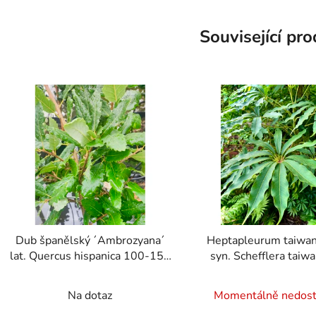
Související pr
Dub španělský ´Ambrozyana´
Heptapleurum taiwa
lat. Quercus hispanica 100-150
syn. Schefflera taiwa
Cm
mrazuvzdorná scheffl
Průměrné
40cm
Na dotaz
Momentálně nedos
hodnocení