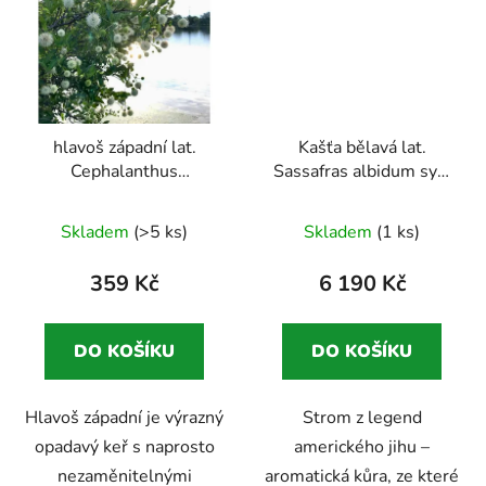
hlavoš západní lat.
Kašťa bělavá lat.
Cephalanthus
Sassafras albidum syn.
occidentalis 30-50cm
fenyklový strom
Průměrné
Neobvyklý keř pro vlhčí
sbírkový
Skladem
(>5 ks)
Skladem
(1 ks)
stanoviště s
hodnocení
severoamerický strom s
originálními květy
vůní kořenového piva
produktu
359 Kč
6 190 Kč
je
4,8
DO KOŠÍKU
DO KOŠÍKU
z
5
Hlavoš západní je výrazný
Strom z legend
hvězdiček.
opadavý keř s naprosto
amerického jihu –
nezaměnitelnými
aromatická kůra, ze které