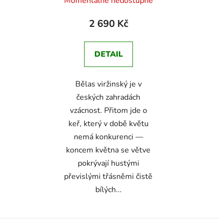
Momentálně nedostupné
2 690 Kč
Odeslat
DETAIL
Powered by chaterimo
Bělas viržinský je v
českých zahradách
vzácnost. Přitom jde o
keř, který v době květu
nemá konkurenci —
koncem května se větve
pokrývají hustými
převislými třásněmi čistě
bílých...