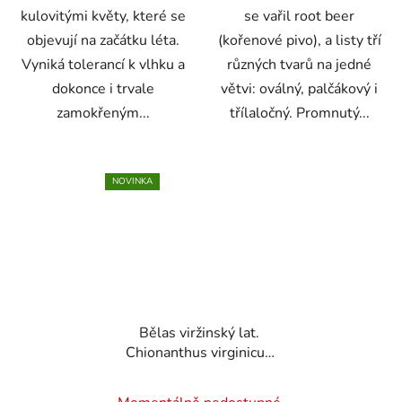
kulovitými květy, které se
se vařil root beer
objevují na začátku léta.
(kořenové pivo), a listy tří
Vyniká tolerancí k vlhku a
různých tvarů na jedné
dokonce i trvale
větvi: oválný, palčákový i
zamokřeným...
třílaločný. Promnutý...
NOVINKA
Bělas viržinský lat.
Chionanthus virginicus
sběratelská rarita z
amerických lesů