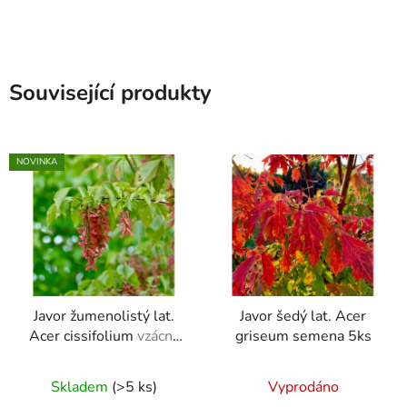
Související produkty
NOVINKA
Javor žumenolistý lat.
Javor šedý lat. Acer
Acer cissifolium
vzácný
griseum semena 5ks
japonský javor s
řetízkovitými
Skladem
(>5 ks)
Vyprodáno
souplodími