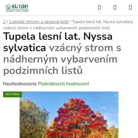
Přejít
Hledat
NÁKUP
na
Semínko
KOŠÍK
obsah
Domů
/
Listnaté stromy a okrasné keře
/
Tupela lesní lat. Nyssa sylvatica
vzácný strom s nádherným vybarvením podzimních listů
Tupela lesní lat. Nyssa
sylvatica
vzácný strom s
nádherným vybarvením
podzimních listů
Průměrné
Neohodnoceno
Podrobnosti hodnocení
hodnocení
NOVINKA
produktu
je
0,0
z
5