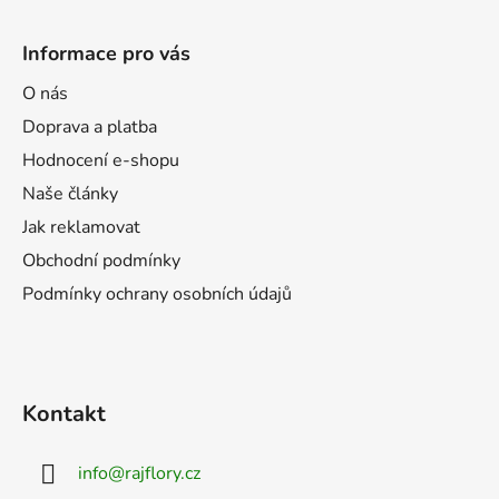
Z
á
Informace pro vás
p
a
O nás
t
Doprava a platba
í
Hodnocení e-shopu
Naše články
Jak reklamovat
Obchodní podmínky
Podmínky ochrany osobních údajů
Kontakt
info
@
rajflory.cz