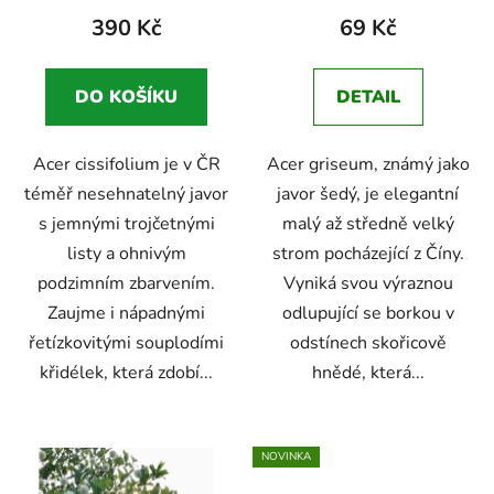
390 Kč
69 Kč
DO KOŠÍKU
DETAIL
Acer cissifolium je v ČR
Acer griseum, známý jako
téměř nesehnatelný javor
javor šedý, je elegantní
s jemnými trojčetnými
malý až středně velký
listy a ohnivým
strom pocházející z Číny.
podzimním zbarvením.
Vyniká svou výraznou
Zaujme i nápadnými
odlupující se borkou v
řetízkovitými souplodími
odstínech skořicově
křidélek, která zdobí...
hnědé, která...
NOVINKA