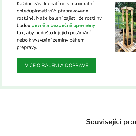
Každou zásilku balíme s maximální
ohleduplností vůči přepravované
rostlině. Naše balení zajistí, že rostliny
budou
pevně a bezpečně upevněny
tak, aby nedošlo k jejich polámání
nebo k vysypání zeminy během
přepravy.
VÍCE O BALENÍ A DOPRAVĚ
Související pr