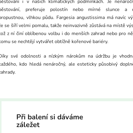
pěstování i v našich klimatických podmínkách. Je nenároč
pěstování, preferuje polostín nebo mírné slunce a 
propustnou, vlhkou půdu. Fargesia angustissima má navíc vý
že se šíří velmi pomalu, takže neinvazivně zůstává na místě vý
což z ní činí oblíbenou volbu i do menších zahrad nebo pro n
komu se nechtějí vytvářet obtížně kořenové bariéry.
Díky své odolnosti a nízkým nárokům na údržbu je vhodn
každého, kdo hledá nenáročný, ale esteticky působivý dopln
zahrady.
Při balení si dáváme
záležet