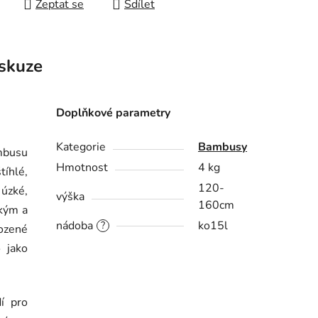
Zeptat se
Sdílet
skuze
Doplňkové parametry
Kategorie
Bambusy
mbusu
Hmotnost
4 kg
tíhlé,
120-
 úzké,
výška
160cm
hkým a
nádoba
ko15l
?
ozené
 jako
í pro