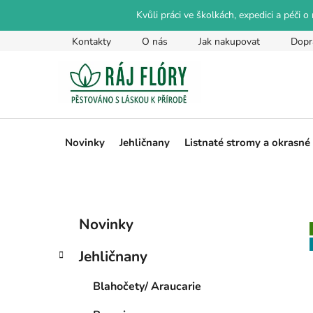
Přejít
Kvůli práci ve školkách, expedici a péči 
na
obsah
Kontakty
O nás
Jak nakupovat
Dopr
Novinky
Jehličnany
Listnaté stromy a okrasné
P
K
Přeskočit
Novinky
a
kategorie
o
t
s
Jehličnany
e
t
g
r
Blahočety/ Araucarie
o
a
r