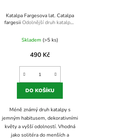
Katalpa Fargesova lat. Catalpa
fargesii
Odolnější druh katalpy i
pro menší zahrady
Skladem
(>5 ks)
490 Kč
DO KOŠÍKU
Méně známý druh katalpy s
jemným habitusem, dekorativními
květy a vyšší odolností. Vhodná
jako solitéra do menších a