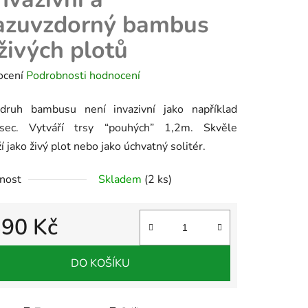
azuvzdorný bambus
živých plotů
né
ocení
Podrobnosti hodnocení
ení
druh bambusu není invazivní jako například
tu
lasec. Vytváří trsy “pouhých” 1,2m. Skvěle
í jako živý plot nebo jako úchvatný solitér.
nost
Skladem
(2 ks)
ek.
390 Kč
 cena:
DO KOŠÍKU