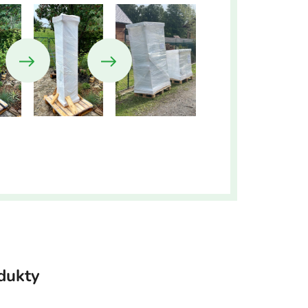
odukty