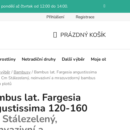
 pondělí až čtvrtek od 12:00 do 14:00.
Přihlášení
Registrace
Jak reklamovat
Obchodní podmínky
Hodnocení obch
PRÁZDNÝ KOŠÍK
NÁKUPNÍ
KOŠÍK
rostliny
Netradiční druhy
Další výběr
Moje objednávka
 výběr
/
Bambusy
/
Bambus lat. Fargesia angustissima
0 Cm
Stálezelený, neinvazivní a mrazuvzdorný bambus
h plotů
bus lat. Fargesia
ustissima 120-160
m
Stálezelený,
nvazivní a