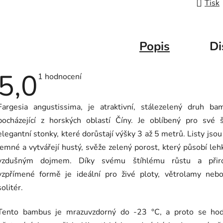
Tisk
Popis
Di
5,0
Průměrné
1 hodnocení
hodnocení
produktu
je
Fargesia angustissima, je atraktivní, stálezelený druh ba
5,0
z
pocházející z horských oblastí Číny. Je oblíbený pro své š
5
hvězdiček.
elegantní stonky, které dorůstají výšky 3 až 5 metrů. Listy jsou
jemné a vytvářejí hustý, svěže zelený porost, který působí le
vzdušným dojmem. Díky svému štíhlému růstu a přir
vzpřímené formě je ideální pro živé ploty, větrolamy nebo
solitér.
Tento bambus je mrazuvzdorný do -23 °C, a proto se hod