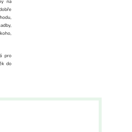
ný na
dobře
Semínko
hodu,
sadby,
ěkoho,
á pro
ěk do