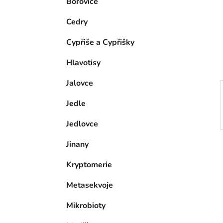
Borovice
i
n
e
n
Cedry
í
Cypřiše a Cypřišky
p
a
Hlavotisy
n
Jalovce
e
l
Jedle
Jedlovce
Jinany
Kryptomerie
Metasekvoje
Mikrobioty