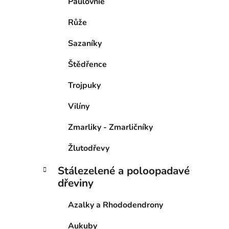
Paulovnie
Růže
Sazaníky
Štědřence
Trojpuky
Vilíny
Zmarliky - Zmarličníky
Žlutodřevy
Stálezelené a poloopadavé
dřeviny
Azalky a Rhododendrony
Aukuby