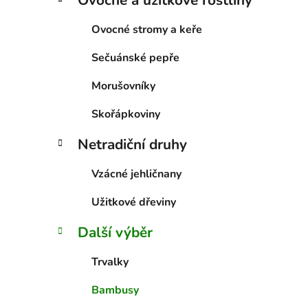
Ovocné a užitkové rostliny
Ovocné stromy a keře
Sečuánské pepře
Morušovníky
Skořápkoviny
Netradiční druhy
Vzácné jehličnany
Užitkové dřeviny
Další výběr
Trvalky
Bambusy