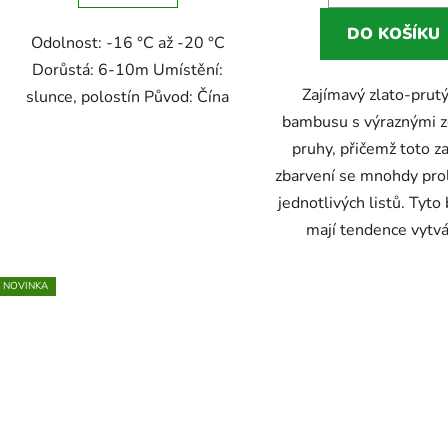
5
5
DO KOŠÍKU
Odolnost: -16 °C až -20 °C
hvězdiček.
hvězdič
Dorůstá: 6-10m Umístění:
Zajímavý zlato-prut
slunce, polostín Původ: Čína
bambusu s výraznými 
pruhy, přičemž toto z
zbarvení se mnohdy prol
jednotlivých listů. Tyt
mají tendence vytvář
NOVINKA