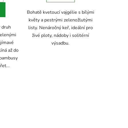
Bohatě kvetoucí vajgélie s bílými
ek.
květy a pestrými zelenožlutými
ý druh
listy. Nenáročný keř, ideální pro
zelenými
živé ploty, nádoby i solitérní
ajímavé
výsadbu.
íná až do
o bambusy
et...