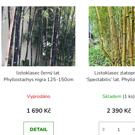
listoklasec černý lat.
Listoklasec zlatop
Phyllostachys nigra 125-150cm
‘Spectabilis’ lat. Phyl
aureosulcata 150-
Průměrné
Průměr
Listoklasec zlatop
Vyprodáno
Skladem
(1 ks)
hodnocení
‘Spectabilis’ (Phyllo
hodnoc
aureosulcata) – mrazu
produktu
produk
1 690 Kč
2 390 Kč
bambus s výrazným 
je
je
zbarvením
5,0
4,5
DETAIL
z
z