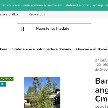
o rostliny preferujeme komunikaci e-mailem. Telefonické dotazy vyřizujeme
ava a platba
Rady a tipy
Podmínky ochrany osobních údajů
 keře
Stálezelené a poloopadavé dřeviny
Ovocné a užitkové 
Domů
/
Další
120-16
do živýc
Bam
NOVINKA
TIP
ang
C
nei