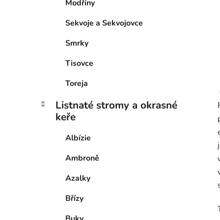
Modříny
Sekvoje a Sekvojovce
Smrky
Tisovce
Toreja
Listnaté stromy a okrasné
keře
Albízie
Ambroně
Azalky
Břízy
Buky