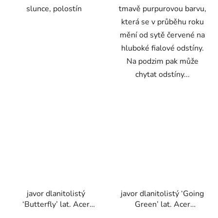
slunce, polostín
tmavě purpurovou barvu,
která se v průběhu roku
mění od sytě červené na
hluboké fialové odstíny.
Na podzim pak může
chytat odstíny...
javor dlanitolistý
javor dlanitolistý ‘Going
‘Butterfly’ lat. Acer
Green’ lat. Acer
palmatum syn. japonský
palmatum syn. Aoyagi