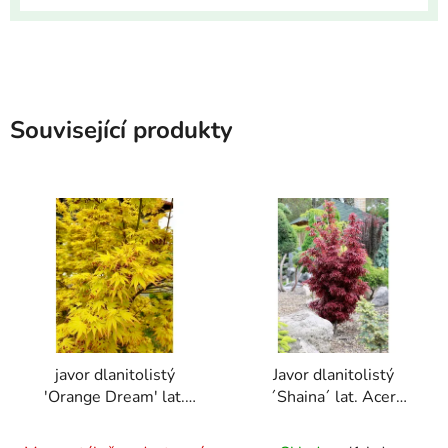
Související produkty
javor dlanitolistý
Javor dlanitolistý
'Orange Dream' lat.
´Shaina´ lat. Acer
Acer palmatum 60-80
palmatum
Průměrné
Průměrné
cm