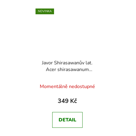
NOVINKA
Javor Shirasawanův lat.
Acer shirasawanum
Vzácnější bratranec
javoru dlanitolistého z
Momentálně nedostupné
Japonska
349 Kč
DETAIL