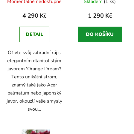
Momentálně nedostupné
Skladem
(1 ks)
hodnocení
hodnocení
produktu
produktu
4 290 Kč
1 290 Kč
je
je
4,8
5,0
DETAIL
DO KOŠÍKU
z
z
5
5
Oživte svůj zahradní ráj s
hvězdiček.
hvězdiček.
elegantním dlanitolistým
javorem 'Orange Dream'!
Tento unikátní strom,
známý také jako Acer
palmatum nebo japonský
javor, okouzlí vaše smysly
svou...