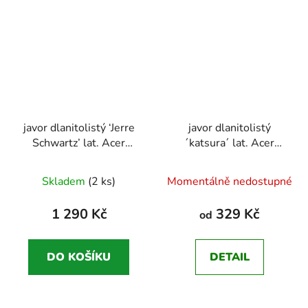
javor dlanitolistý ‘Jerre
javor dlanitolistý
Schwartz’ lat. Acer
´katsura´ lat. Acer
palmatum syn. japonský
palmatum
Průměrné
javor 20-40 Cm
Skladem
(2 ks)
Momentálně nedostupné
hodnocení
produktu
1 290 Kč
329 Kč
od
je
4,8
DO KOŠÍKU
DETAIL
z
5
hvězdiček.