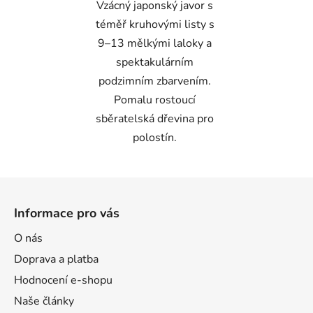
Vzácný japonský javor s
téměř kruhovými listy s
9–13 mělkými laloky a
spektakulárním
podzimním zbarvením.
Pomalu rostoucí
sběratelská dřevina pro
polostín.
Z
á
Informace pro vás
p
a
O nás
t
Doprava a platba
í
Hodnocení e-shopu
Naše články