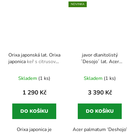
NOVINKA
Orixa japonská lat. Orixa
javor dlanitolistý
japonica
keř s citrusově-
´Desojo´ lat. Acer
kořeněnou vůní listů,
palmatum
intenzivní
mrazuvzdorný do –20 °C
jarní vybarvení,
Skladem
(1 ks)
Skladem
(1 ks)
kompaktní růst
1 290 Kč
3 390 Kč
DO KOŠÍKU
DO KOŠÍKU
Orixa japonica je
Acer palmatum ‘Deshojo’