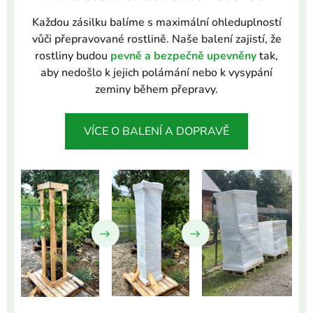
Každou zásilku balíme s maximální ohleduplností
vůči přepravované rostlině. Naše balení zajistí, že
rostliny budou
pevně a bezpečně upevněny
tak,
aby nedošlo k jejich polámání nebo k vysypání
zeminy během přepravy.
VÍCE O BALENÍ A DOPRAVĚ