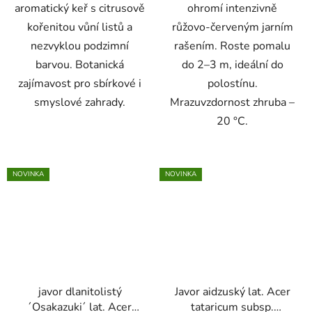
aromatický keř s citrusově
ohromí intenzivně
kořenitou vůní listů a
růžovo-červeným jarním
nezvyklou podzimní
rašením. Roste pomalu
barvou. Botanická
do 2–3 m, ideální do
zajímavost pro sbírkové i
polostínu.
smyslové zahrady.
Mrazuvzdornost zhruba –
20 °C.
NOVINKA
NOVINKA
javor dlanitolistý
Javor aidzuský lat. Acer
´Osakazuki´ lat. Acer
tataricum subsp.