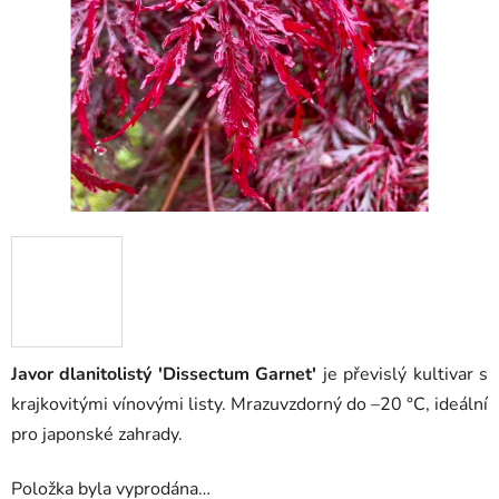
5
hvězdiček.
Javor dlanitolistý 'Dissectum Garnet'
je převislý kultivar s
krajkovitými vínovými listy. Mrazuvzdorný do –20 °C, ideální
pro japonské zahrady.
Položka byla vyprodána…