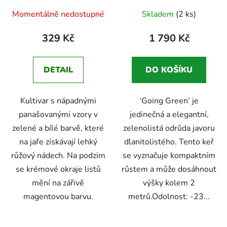
Průměrné
Průměrné
javor 20-40 cm
40-60 cm
Momentálně nedostupné
Skladem
(2 ks)
hodnocení
hodnocení
produktu
produktu
329 Kč
1 790 Kč
je
je
4,7
4,8
DETAIL
DO KOŠÍKU
z
z
5
5
Kultivar s nápadnými
‘Going Green’ je
hvězdiček.
hvězdiček.
panašovanými vzory v
jedinečná a elegantní,
zelené a bílé barvě, které
zelenolistá odrůda javoru
na jaře získávají lehký
dlanitolistého. Tento keř
růžový nádech. Na podzim
se vyznačuje kompaktním
se krémové okraje listů
růstem a může dosáhnout
mění na zářivě
výšky kolem 2
magentovou barvu.
metrů.Odolnost: -23...