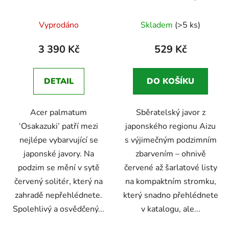
palmatum
Legendární
aidzuense
sběratelský
japonský javor s
javor s výjimečným
Odeslat
Vyprodáno
Skladem
(>5 ks)
nejintenzivnějším
podzimním zbarvením
Powered by chaterimo
podzimním vybarvením
3 390 Kč
529 Kč
DETAIL
DO KOŠÍKU
Acer palmatum
Sběratelský javor z
‘Osakazuki’ patří mezi
japonského regionu Aizu
nejlépe vybarvující se
s výjimečným podzimním
japonské javory. Na
zbarvením – ohnivě
podzim se mění v sytě
červené až šarlatové listy
červený solitér, který na
na kompaktním stromku,
zahradě nepřehlédnete.
který snadno přehlédnete
Spolehlivý a osvědčený...
v katalogu, ale...