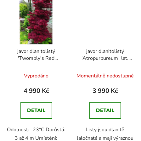
javor dlanitolistý
javor dlanitolistý
'Twombly's Red
‘Atropurpureum´ lat.
Sentinel' lat. Acer
Acer palmatum 140-
Průměrné
Průměrné
palmatum 100-150 cm
160 cm
Vyprodáno
Momentálně nedostupné
hodnocení
hodnocení
produktu
produktu
4 990 Kč
3 990 Kč
je
je
4,5
4,9
DETAIL
DETAIL
z
z
5
5
Odolnost: -23°C Dorůstá:
Listy jsou dlanitě
hvězdiček.
hvězdiček.
3 až 4 m Umístění:
laločnaté a mají výraznou