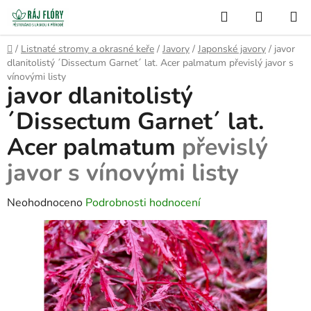
Přejít
Hledat
NÁKUP
na
Semínko
KOŠÍK
obsah
Domů
/
Listnaté stromy a okrasné keře
/
Javory
/
Japonské javory
/
javor
dlanitolistý ´Dissectum Garnet´ lat. Acer palmatum
převislý javor s
vínovými listy
javor dlanitolistý
´Dissectum Garnet´ lat.
Acer palmatum
převislý
javor s vínovými listy
Průměrné
Neohodnoceno
Podrobnosti hodnocení
hodnocení
produktu
je
0,0
z