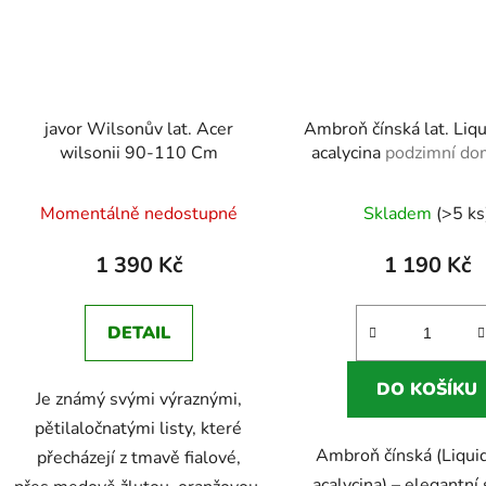
javor Wilsonův lat. Acer
Ambroň čínská lat. Liq
wilsonii 90-110 Cm
acalycina
podzimní do
zahrady
Průměrné
Momentálně nedostupné
Skladem
(>5 ks
hodnocení
produktu
1 390 Kč
1 190 Kč
je
4,8
DETAIL
z
5
DO KOŠÍKU
Je známý svými výraznými,
hvězdiček.
pětilaločnatými listy, které
Ambroň čínská (Liqu
přecházejí z tmavě fialové,
acalycina) – elegantní