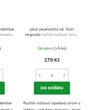
uidambar
javor jasanolistý lat. Acer
minanta
negundo
rychle rostoucí strom
pro větší zahrady
)
Skladem
(>5 ks)
279 Kč
DO KOŠÍKU
idambar
Rychle rostoucí opadavý strom s
 strom s
lehkou, vzdušnou korunou. Javor