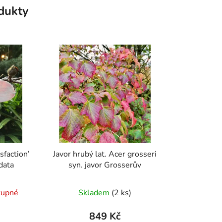
odukty
sfaction’
Javor hrubý lat. Acer grosseri
data
syn. javor Grosserův
né
Průměrné
tupné
Skladem
(2 ks)
ení
hodnocení
tu
produktu
849 Kč