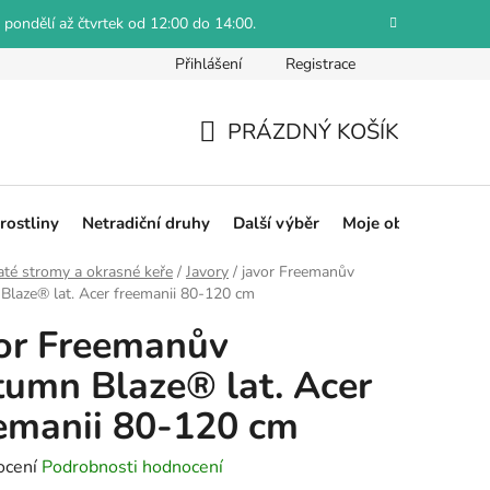
 pondělí až čtvrtek od 12:00 do 14:00.
Přihlášení
Registrace
Jak reklamovat
Obchodní podmínky
Hodnocení obch
PRÁZDNÝ KOŠÍK
NÁKUPNÍ
KOŠÍK
rostliny
Netradiční druhy
Další výběr
Moje objednávka
até stromy a okrasné keře
/
Javory
/
javor Freemanův
laze® lat. Acer freemanii 80-120 cm
or Freemanův
umn Blaze® lat. Acer
emanii 80-120 cm
né
ocení
Podrobnosti hodnocení