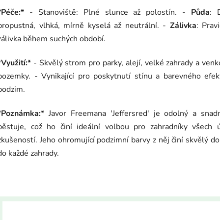
*Péče:*
- Stanoviště: Plné slunce až polostín. -
Půda
: 
propustná, vlhká, mírně kyselá až neutrální. -
Zálivka
: Prav
zálivka během suchých období.
*Využití:*
- Skvělý strom pro parky, alejí, velké zahrady a ven
pozemky. - Vynikající pro poskytnutí stínu a barevného efe
podzim.
*Poznámka:*
Javor Freemana 'Jeffersred' je odolný a snad
pěstuje, což ho činí ideální volbou pro zahradníky všech ú
zkušeností. Jeho ohromující podzimní barvy z něj činí skvělý d
do každé zahrady.