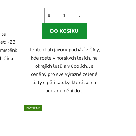
je
5,0
z
5
DO KOŠÍKU
ité
ek.
hvězdiček.
st: -23
Tento druh javoru pochází z Číny,
místění:
kde roste v horských lesích, na
: Čína
okrajích lesů a v údolích. Je
ceněný pro své výrazné zelené
listy s pěti laloky, které se na
podzim mění do...
NOVINKA