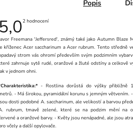
Popis
Di
5,0
Průměrné
2 hodnocení
hodnocení
produktu
je
Javor Freemana 'Jeffersred', známý také jako Autumn Blaze 
5,0
z
je kříženec Acer saccharinum a Acer rubrum. Tento středně v
5
hvězdiček.
opadavý strom vás ohromí především svým podzimním vybarv
které zahrnuje sytě rudé, oranžové a žluté odstíny a celkově 
jak v jednom ohni.
*Charakteristika:*
- Rostlina dorůstá do výšky přibližně 
metrů. - Má širokou, pyramidální korunu s jemným větvením. -
jsou dosti podobné A. saccharinum, ale velikostí a barvou pře
A. rubrum, tmavě zelené, které se na podzim mění na o
červené a oranžové barvy. - Květy jsou nenápadné, ale jsou atra
pro včely a další opylovače.