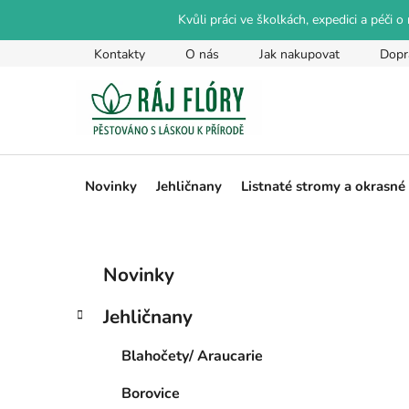
Přejít
Kvůli práci ve školkách, expedici a péči 
na
obsah
Kontakty
O nás
Jak nakupovat
Dopr
Novinky
Jehličnany
Listnaté stromy a okrasné
P
K
Přeskočit
Novinky
a
kategorie
o
t
s
Jehličnany
e
t
g
r
Blahočety/ Araucarie
o
a
r
Borovice
i
n