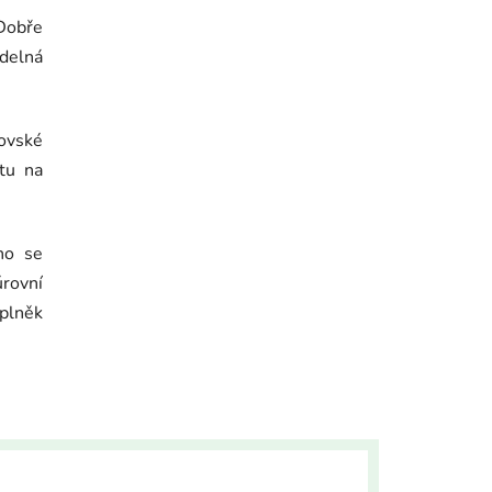
Dobře
Semínko
idelná
kovské
ktu na
no se
rovní
oplněk