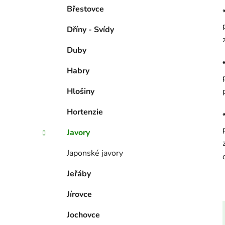
Břestovce
Dříny - Svídy
Duby
Habry
Hlošiny
Hortenzie
Javory
Japonské javory
Jeřáby
Jírovce
Jochovce