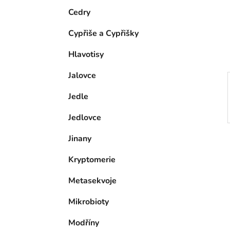
e
n
Cedry
í
Cypřiše a Cypřišky
p
a
Hlavotisy
n
Jalovce
e
l
Jedle
Jedlovce
Jinany
Kryptomerie
Metasekvoje
Mikrobioty
Modříny