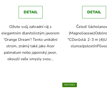
je
je
4,8
4,8
DETAIL
DETAIL
z
z
5
5
Oživte svůj zahradní ráj s
Čeleď: šácholanov
hvězdiček.
hvězdič
elegantním dlanitolistým javorem
(Magnoliaceae)Odolno
'Orange Dream'! Tento unikátní
°CDorůstá: 2-3 m (4)U
strom, známý také jako Acer
slunce/polostínPůvod
palmatum nebo japonský javor,
okouzlí vaše smysly svou...
NOVINKA