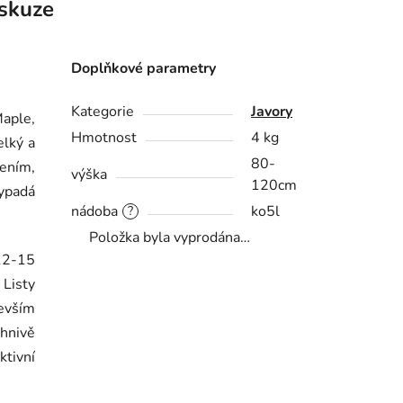
skuze
Doplňkové parametry
Kategorie
Javory
Maple,
Hmotnost
4 kg
elký a
80-
ením,
výška
120cm
vypadá
nádoba
ko5l
?
Položka byla vyprodána…
12-15
 Listy
devším
hnivě
ktivní