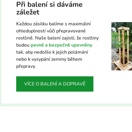
Při balení si dáváme
záležet
Každou zásilku balíme s maximální
ohleduplností vůči přepravované
rostlině. Naše balení zajistí, že rostliny
budou
pevně a bezpečně upevněny
tak, aby nedošlo k jejich polámání
nebo k vysypání zeminy během
přepravy.
VÍCE O BALENÍ A DOPRAVĚ