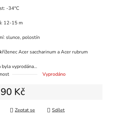
ení
st: -34°C
tu
á: 12-15 m
í: slunce, polostín
ek.
kříženec Acer saccharinum a Acer rubrum
a byla vyprodána…
nost
Vyprodáno
390 Kč
 cena:
Zeptat se
Sdílet