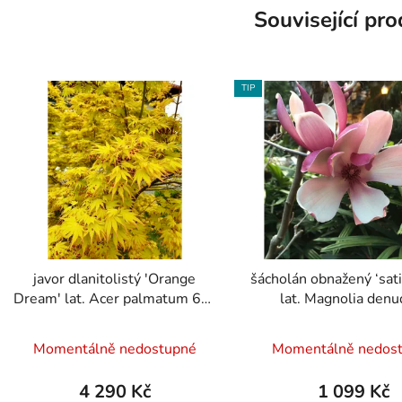
Související pr
TIP
javor dlanitolistý 'Orange
šácholán obnažený ‘sati
Dream' lat. Acer palmatum 60-
lat. Magnolia denu
80 cm
Průměrné
Průměr
Momentálně nedostupné
Momentálně nedos
hodnocení
hodnoc
produktu
produk
4 290 Kč
1 099 Kč