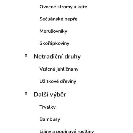
Ovocné stromy a keře
Sečuánské pepře
Morušovníky
Skořápkoviny
Netradiční druhy
Vzácné jehličnany
Užitkové dřeviny
Další výběr
Trvalky
Bambusy
Liány a popínavé rostliny