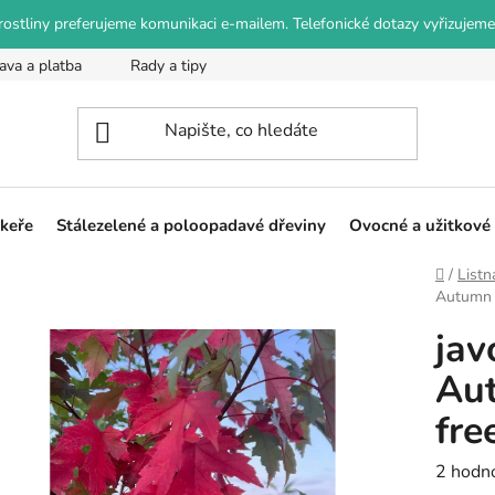
o rostliny preferujeme komunikaci e-mailem. Telefonické dotazy vyřizujeme
ava a platba
Rady a tipy
Podmínky ochrany osobních údajů
 keře
Stálezelené a poloopadavé dřeviny
Ovocné a užitkové 
Domů
/
Listn
Autumn B
jav
Aut
fre
Průměr
2 hodn