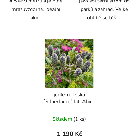
4,5 až 9 metrů a je plně
jako solitérní strom do
mrazuvzdorná. Ideální
parků a zahrad. Velké
jako...
oblibě se těší...
jedle korejská
´Silberlocke´ lat. Abies
koreana
Kompaktní
Průměrné
stříbrná jedle s
Skladem
(1 ks)
fialovými šiškami
hodnocení
produktu
1 190 Kč
je