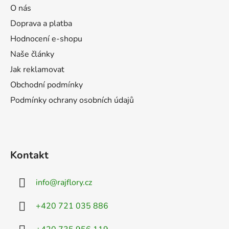
a
O nás
t
Doprava a platba
í
Hodnocení e-shopu
Naše články
Jak reklamovat
Obchodní podmínky
Podmínky ochrany osobních údajů
Kontakt
info
@
rajflory.cz
+420 721 035 886