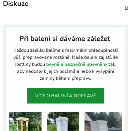
Diskuze
Při balení si dáváme záležet
Každou zásilku balíme s maximální ohleduplností
vůči přepravované rostlině. Naše balení zajistí, že
rostliny budou
pevně a bezpečně upevněny
tak,
aby nedošlo k jejich polámání nebo k vysypání
zeminy během přepravy.
VÍCE O BALENÍ A DOPRAVĚ