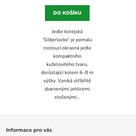
4,0
DO KOŠÍKU
z
5
Jedle korejská
hvězdiček.
'Silberlocke' je pomalu
rostoucí okrasná jedle
kompaktního
kuželovitého tvaru,
dorůstající kolem 6–8 m
výšky. Vyniká stříbřitě
zbarvenými jehlicemi
Odeslat
stočenými...
Powered by chaterimo
Z
á
Informace pro vás
p