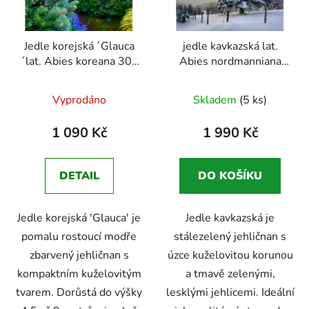
Jedle korejská ´Glauca
jedle kavkazská lat.
´lat. Abies koreana 30-
Abies nordmanniana
50 Cm
Modře zbarvený
Statný hustý jehličnan,
Průměrné
jehličnan
ideální i jako vánoční
Vyprodáno
Skladem
(5 ks)
stromek
hodnocení
produktu
1 090 Kč
1 990 Kč
je
5,0
DETAIL
DO KOŠÍKU
z
5
Jedle korejská 'Glauca' je
Jedle kavkazská je
hvězdiček.
pomalu rostoucí modře
stálezelený jehličnan s
zbarvený jehličnan s
úzce kuželovitou korunou
kompaktním kuželovitým
a tmavě zelenými,
tvarem. Dorůstá do výšky
lesklými jehlicemi. Ideální