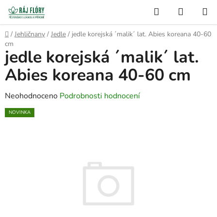
Přejít
Hledat
NÁKUP
na
Semínko
KOŠÍK
obsah
Domů
/
Jehličnany
/
Jedle
/
jedle korejská ´malik´ lat. Abies koreana 40-60
cm
jedle korejská ´malik´ lat.
Abies koreana 40-60 cm
Průměrné
Neohodnoceno
Podrobnosti hodnocení
hodnocení
NOVINKA
produktu
je
0,0
z
5
hvězdiček.