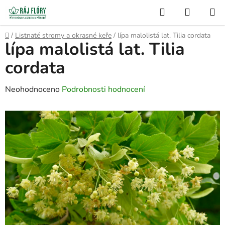
Přejít
Hledat
NÁKUP
na
Semínko
KOŠÍK
obsah
Domů
/
Listnaté stromy a okrasné keře
/
lípa malolistá lat. Tilia cordata
lípa malolistá lat. Tilia
cordata
Průměrné
Neohodnoceno
Podrobnosti hodnocení
hodnocení
produktu
je
0,0
z
5
hvězdiček.