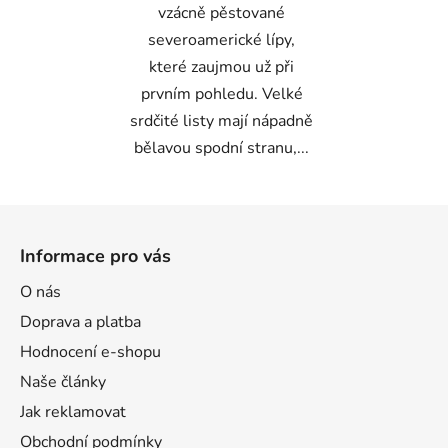
vzácně pěstované
severoamerické lípy,
které zaujmou už při
prvním pohledu. Velké
srdčité listy mají nápadně
bělavou spodní stranu,...
Z
á
Informace pro vás
p
a
O nás
t
Odeslat
Doprava a platba
í
Hodnocení e-shopu
Powered by chaterimo
Naše články
Jak reklamovat
Obchodní podmínky