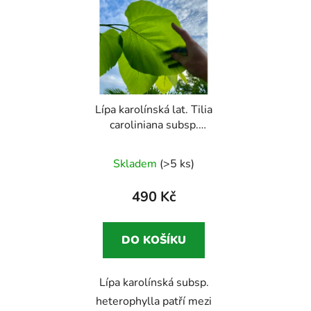
Lípa karolínská lat. Tilia
caroliniana subsp.
heterophylla syn. bílá
lípa
Neobvyklá lípa pro
Skladem
(>5 ks)
milovníky vzácných
dřevin
490 Kč
DO KOŠÍKU
Lípa karolínská subsp.
heterophylla patří mezi