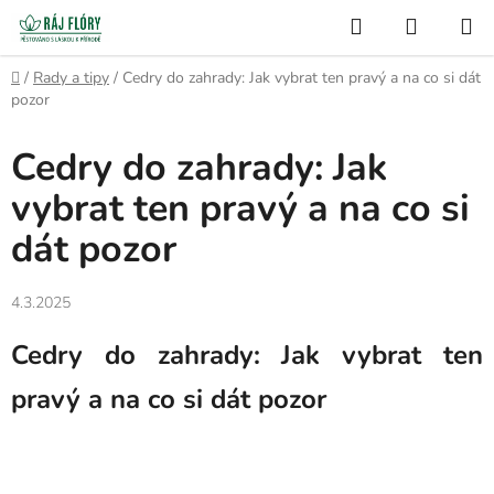
Přejít
Hledat
NÁKUP
na
Semínko
KOŠÍK
obsah
Domů
/
Rady a tipy
/
Cedry do zahrady: Jak vybrat ten pravý a na co si dát
pozor
Cedry do zahrady: Jak
vybrat ten pravý a na co si
dát pozor
4.3.2025
Cedry do zahrady: Jak vybrat ten
pravý a na co si dát pozor