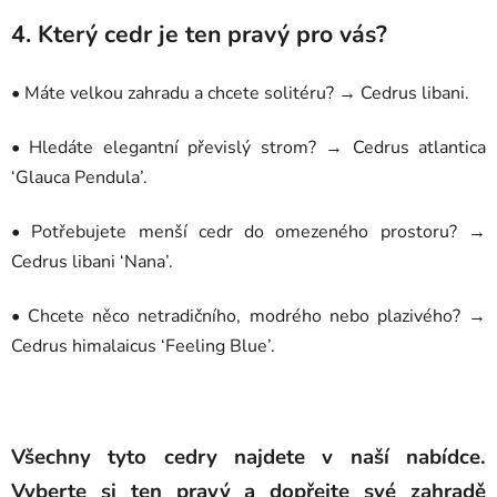
4. Který cedr je ten pravý pro vás?
• Máte velkou zahradu a chcete solitéru? → Cedrus libani.
• Hledáte elegantní převislý strom? → Cedrus atlantica
‘Glauca Pendula’.
• Potřebujete menší cedr do omezeného prostoru? →
Cedrus libani ‘Nana’.
• Chcete něco netradičního, modrého nebo plazivého? →
Cedrus himalaicus ‘Feeling Blue’.
Odeslat
Powered by chaterimo
Všechny tyto cedry najdete v naší nabídce.
Vyberte si ten pravý a dopřejte své zahradě