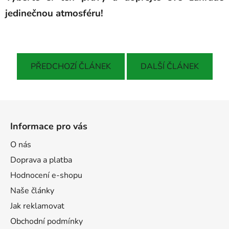
jedinečnou atmosféru!
PŘEDCHOZÍ ČLÁNEK
DALŠÍ ČLÁNEK
Z
á
Informace pro vás
p
a
O nás
t
Doprava a platba
í
Hodnocení e-shopu
Naše články
Jak reklamovat
Obchodní podmínky