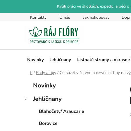
Přejít
Kvůli práci ve školkách, expedici a péči 
na
obsah
Kontakty
O nás
Jak nakupovat
Dopr
Novinky
Jehličnany
Listnaté stromy a okrasné
Domů
/
Rady a tipy
/
Co sázet v červnu a červenci: Tipy na v
P
K
Přeskočit
Novinky
a
kategorie
o
t
s
Jehličnany
e
t
g
r
Blahočety/ Araucarie
o
a
r
Borovice
i
n