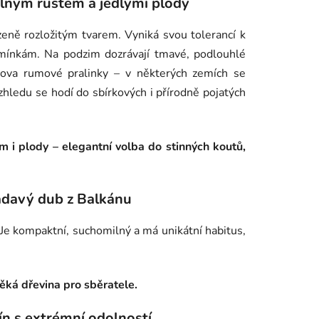
olným růstem a jedlými plody
zeně rozložitým tvarem. Vyniká svou tolerancí k
ínkám. Na podzim dozrávají tmavé, podlouhlé
oslova rumové pralinky – v některých zemích se
hledu se hodí do sbírkových i přírodně pojatých
m i plody –
elegantní volba do stinných koutů,
davý dub z Balkánu
. Je kompaktní, suchomilný a má unikátní habitus,
ěká dřevina pro sběratele.
ín s extrémní odolností