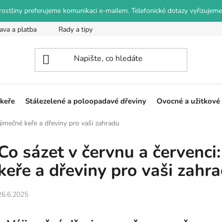
o rostliny preferujeme komunikaci e-mailem. Telefonické dotazy vyřizujeme
ava a platba
Rady a tipy
Podmínky ochrany osobních údajů
 keře
Stálezelené a poloopadavé dřeviny
Ovocné a užitkové 
ýjimečné keře a dřeviny pro vaši zahradu
Co sázet v červnu a červenci
keře a dřeviny pro vaši zahr
26.6.2025