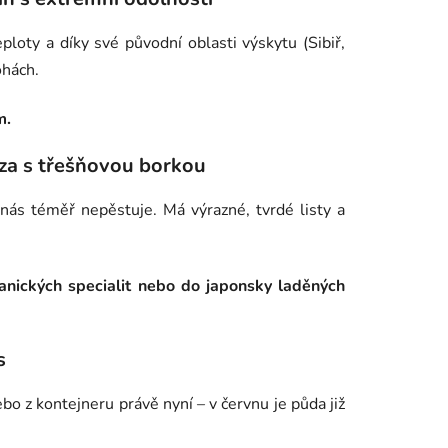
ploty a díky své původní oblasti výskytu (Sibiř,
ohách.
m.
íza s třešňovou borkou
nás téměř nepěstuje. Má výrazné, tvrdé listy a
anických specialit nebo do japonsky laděných
s
o z kontejneru právě nyní – v červnu je půda již