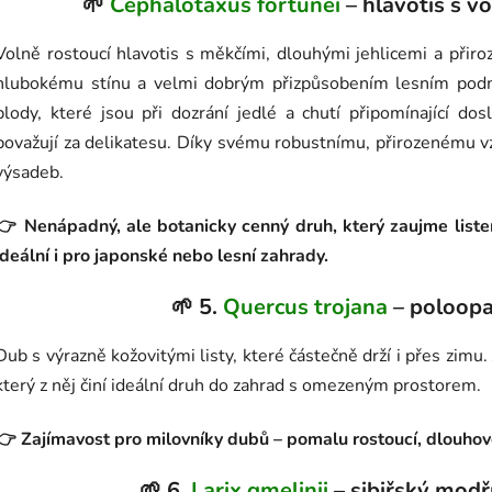
🌱
Cephalotaxus fortunei
– hlavotis s v
Volně rostoucí hlavotis s měkčími, dlouhými jehlicemi a přiro
hlubokému stínu a velmi dobrým přizpůsobením lesním podm
plody, které jsou při dozrání jedlé a chutí připomínající d
považují za delikatesu. Díky svému robustnímu, přirozenému vz
výsadeb.
👉 Nenápadný, ale botanicky cenný druh, který zaujme liste
ideální i pro japonské nebo lesní zahrady.
🌱 5.
Quercus trojana
– poloopa
Dub s výrazně kožovitými listy, které částečně drží i přes zimu
který z něj činí ideální druh do zahrad s omezeným prostorem.
👉 Zajímavost pro milovníky dubů – pomalu rostoucí, dlouhov
🌱 6.
Larix gmelinii
– sibiřský modř