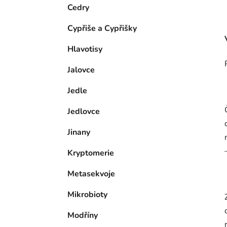
e
n
Cedry
í
Cypřiše a Cypřišky
p
a
Hlavotisy
n
Jalovce
e
l
Jedle
Jedlovce
Jinany
Kryptomerie
Metasekvoje
Mikrobioty
Modříny