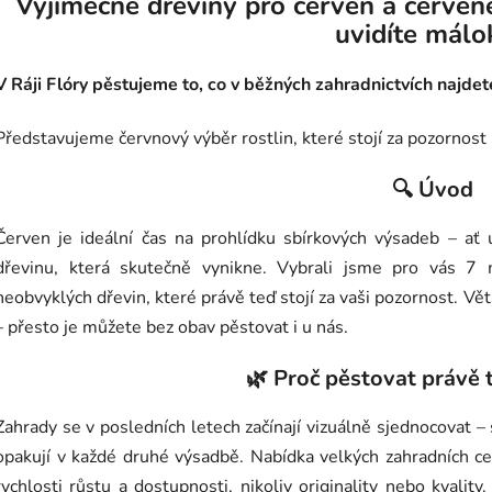
Výjimečné dřeviny pro červen a červene
uvidíte málo
V Ráji Flóry pěstujeme to, co v běžných zahradnictvích najde
Představujeme červnový výběr rostlin, které stojí za pozornost
🔍 Úvod
Červen je ideální čas na prohlídku sbírkových výsadeb – ať 
dřevinu, která skutečně vynikne. Vybrali jsme pro vás 7
neobvyklých dřevin, které právě teď stojí za vaši pozornost. Vět
– přesto je můžete bez obav pěstovat i u nás.
🌿 Proč pěstovat právě 
Zahrady se v posledních letech začínají vizuálně sjednocovat – s
opakují v každé druhé výsadbě. Nabídka velkých zahradních ce
rychlosti růstu a dostupnosti, nikoliv originality nebo kvality