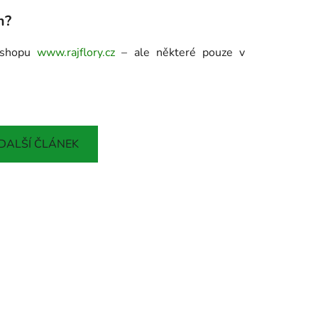
m?
e-shopu
www.rajflory.cz
– ale některé pouze v
DALŠÍ ČLÁNEK