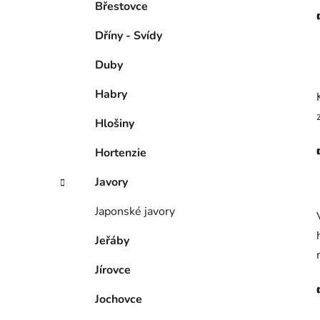
Břestovce
Dříny - Svídy
Duby
Habry
Hlošiny
Hortenzie
Javory
Japonské javory
Jeřáby
Jírovce
Jochovce