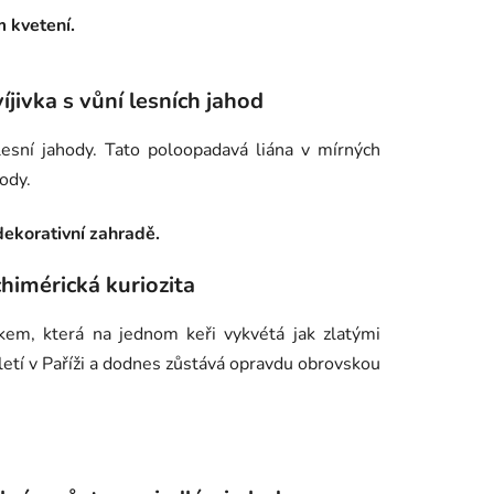
m kvetení.
Semínko
íjivka s vůní lesních jahod
lesní jahody. Tato poloopadavá liána v mírných
ody.
 dekorativní zahradě.
himérická kuriozita
kem, která na jednom keři vykvétá jak zlatými
oletí v Paříži a dodnes zůstává opravdu obrovskou