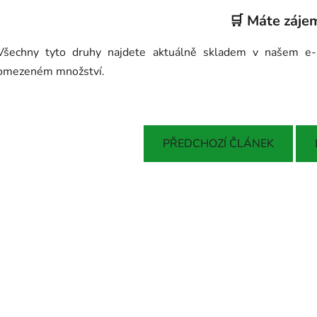
🛒 Máte záje
Všechny tyto druhy najdete aktuálně skladem v našem 
omezeném množství.
PŘEDCHOZÍ ČLÁNEK