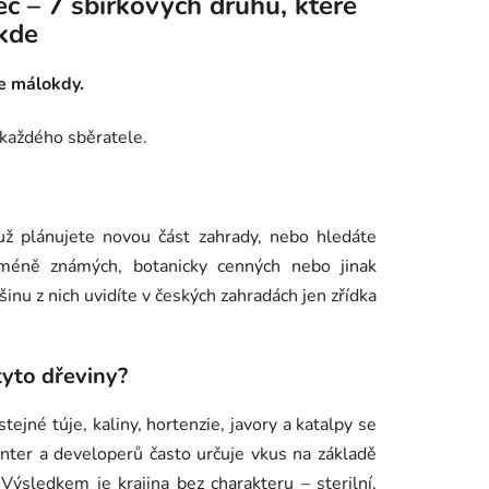
c – 7 sbírkových druhů, které
kde
te málokdy.
 každého sběratele.
už plánujete novou část zahrady, nebo hledáte
 méně známých, botanicky cenných nebo jinak
šinu z nich uvidíte v českých zahradách jen zřídka
tyto dřeviny?
tejné túje, kaliny, hortenzie, javory a katalpy se
nter a developerů často určuje vkus na základě
. Výsledkem je krajina bez charakteru – sterilní,