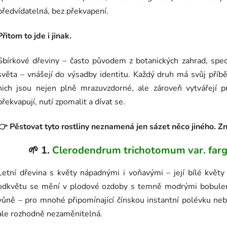
předvídatelná, bez překvapení.
Přitom to jde i jinak.
Sbírkové dřeviny – často původem z botanických zahrad, sp
světa – vnášejí do výsadby identitu. Každý druh má svůj příbě
nich jsou nejen plně mrazuvzdorné, ale zároveň vytvářejí p
překvapují, nutí zpomalit a dívat se.
👉 Pěstovat tyto rostliny neznamená jen sázet něco jiného. Z
🌱 1.
Clerodendrum trichotomum var. farg
Letní dřevina s květy nápadnými i voňavými – její bílé květy
odkvětu se mění v plodové ozdoby s temně modrými bobulemi. 
vůně – pro mnohé připomínající čínskou instantní polévku ne
ale rozhodně nezaměnitelná.