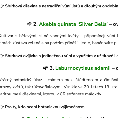
👉 Sbírková dřevina s netradiční vůní listů a dlouhým období
🌱 2.
Akebia quinata ‘Silver Bells’
– ov
Kultivar s bělavými, silně vonnými květy – připomínají vůní 
zimách zůstává zelená a na podzim přináší i jedlé, banánovité pl
👉 Sbírková ovíjivka s jedinečnou vůní a využitím v užitkové i
🌱 3.
Laburnocytisus adamii
– c
Vzácný botanický úkaz – chiméra mezi štědřencem a čimišní
hrozny květů, tak růžovofialovými. Vznikla ve 20. letech 19. st
raritou mezi dřevinami, kterou v ČR seženete málokdy.
👉 Pro ty, kdo ocení botanickou výjimečnost.