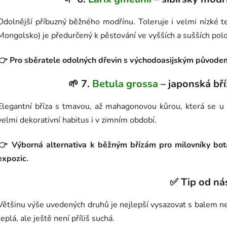
Odolnější příbuzný běžného modřínu. Toleruje i velmi nízké te
Mongolsko) je předurčený k pěstování ve vyšších a sušších pol
👉 Pro sběratele odolných dřevin s východoasijským původe
🌱 7.
Betula grossa
– japonská bř
Elegantní bříza s tmavou, až mahagonovou kůrou, která se u 
velmi dekorativní habitus i v zimním období.
👉 Výborná alternativa k běžným břízám pro milovníky bot
expozic.
✅ Tip od ná
Většinu výše uvedených druhů je nejlepší vysazovat s balem neb
teplá, ale ještě není příliš suchá.