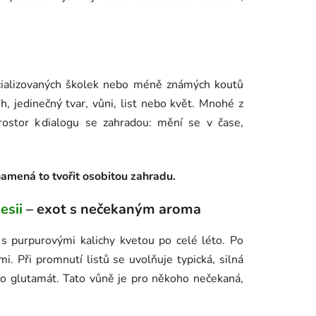
ecializovaných školek nebo méně známých koutů
h, jedinečný tvar, vůni, list nebo květ. Mnohé z
rostor k dialogu se zahradou: mění se v čase,
namená to tvořit osobitou zahradu.
esii
– exot s nečekaným aroma
 s purpurovými kalichy kvetou po celé léto. Po
Při promnutí listů se uvolňuje typická, silná
bo glutamát. Tato vůně je pro někoho nečekaná,