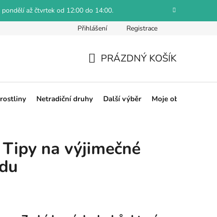
 pondělí až čtvrtek od 12:00 do 14:00.
Přihlášení
Registrace
Jak reklamovat
Obchodní podmínky
Hodnocení obch
PRÁZDNÝ KOŠÍK
NÁKUPNÍ
KOŠÍK
rostliny
Netradiční druhy
Další výběr
Moje objednávka
: Tipy na výjimečné
adu