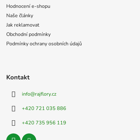
í
Hodnocení e-shopu
Naše články
Jak reklamovat
Obchodní podmínky
Podmínky ochrany osobních údajů
Odeslat
Kontakt
Powered by chaterimo
info
@
rajflory.cz
+420 721 035 886
+420 735 956 119