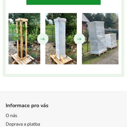
Z
á
Informace pro vás
p
a
O nás
t
Doprava a platba