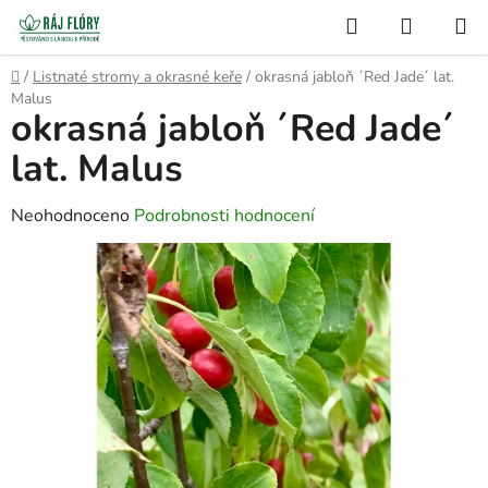
Přejít
Hledat
NÁKUP
na
Semínko
KOŠÍK
obsah
Domů
/
Listnaté stromy a okrasné keře
/
okrasná jabloň ´Red Jade´ lat.
Malus
okrasná jabloň ´Red Jade´
lat. Malus
Průměrné
Neohodnoceno
Podrobnosti hodnocení
hodnocení
produktu
je
0,0
z
5
hvězdiček.