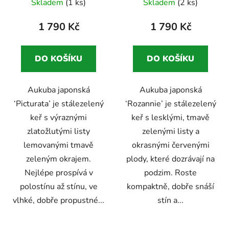
Skladem
(1 ks)
Skladem
(2 ks)
pestrobarevnými listy
do polostínu
1 790 Kč
1 790 Kč
DO KOŠÍKU
DO KOŠÍKU
Aukuba japonská
Aukuba japonská
‘Picturata’ je stálezelený
‘Rozannie’ je stálezelený
keř s výraznými
keř s lesklými, tmavě
zlatožlutými listy
zelenými listy a
lemovanými tmavě
okrasnými červenými
zeleným okrajem.
plody, které dozrávají na
Nejlépe prospívá v
podzim. Roste
polostínu až stínu, ve
kompaktně, dobře snáší
vlhké, dobře propustné...
stín a...