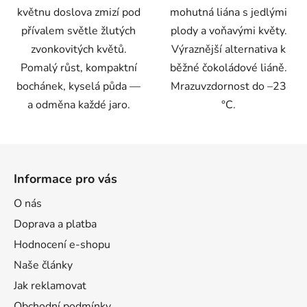
květnu doslova zmizí pod
mohutná liána s jedlými
přívalem světle žlutých
plody a voňavými květy.
Odeslat
zvonkovitých květů.
Výraznější alternativa k
Powered by chaterimo
Pomalý růst, kompaktní
běžné čokoládové liáně.
bochánek, kyselá půda —
Mrazuvzdornost do –23
a odměna každé jaro.
°C.
Z
á
Informace pro vás
p
a
O nás
t
Doprava a platba
í
Hodnocení e-shopu
Naše články
Jak reklamovat
Obchodní podmínky