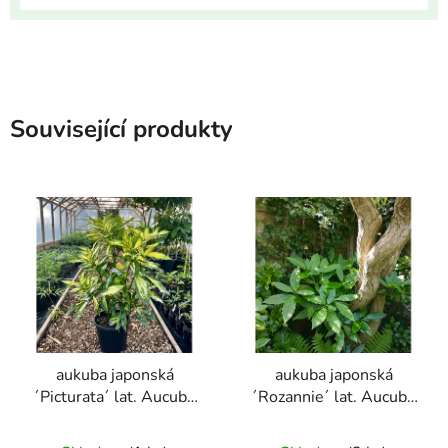
Související produkty
aukuba japonská
aukuba japonská
´Picturata´ lat. Aucuba
´Rozannie´ lat. Aucuba
japonica
Stálezelený
japonica
Stálezelený keř
okrasný keř s
pro polostín i stín