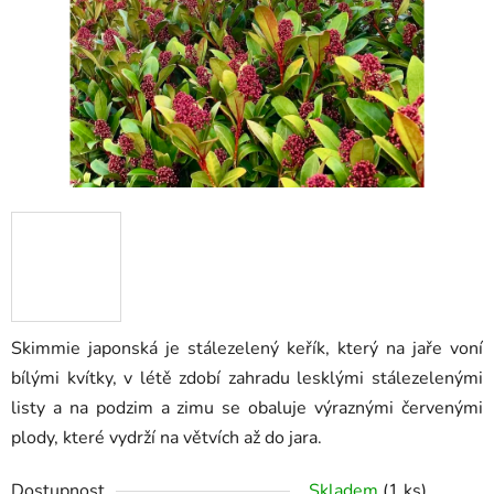
hvězdiček.
Skimmie japonská je stálezelený keřík, který na jaře voní
bílými kvítky, v létě zdobí zahradu lesklými stálezelenými
listy a na podzim a zimu se obaluje výraznými červenými
plody, které vydrží na větvích až do jara.
Dostupnost
Skladem
(1 ks)