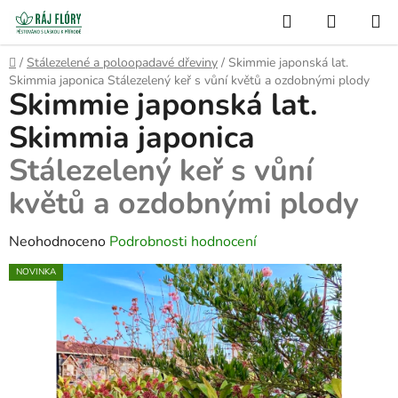
Přejít
Hledat
NÁKUP
na
Semínko
KOŠÍK
obsah
Domů
/
Stálezelené a poloopadavé dřeviny
/
Skimmie japonská lat.
Skimmia japonica
Stálezelený keř s vůní květů a ozdobnými plody
Skimmie japonská lat.
Skimmia japonica
Stálezelený keř s vůní
květů a ozdobnými plody
Průměrné
Neohodnoceno
Podrobnosti hodnocení
hodnocení
NOVINKA
produktu
je
0,0
z
5