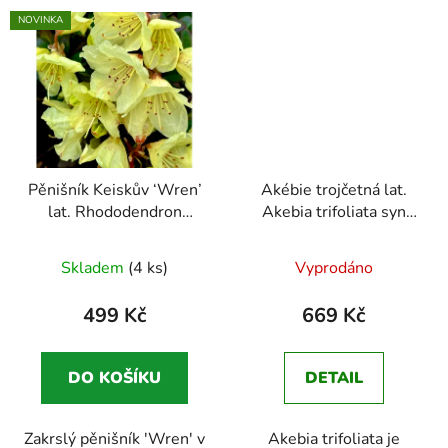
NOVINKA
Pěnišník Keiskův ‘Wren’
Akébie trojčetná lat.
lat. Rhododendron
Akebia trifoliata syn
keiskei
Zakrslý pěnišník
čokoládová liána
se světle žlutými květy
popínavá liána s ještě
Skladem
(4 ks)
Vyprodáno
většími a chutnějšími
plody
499 Kč
669 Kč
DO KOŠÍKU
DETAIL
Zakrslý pěnišník 'Wren' v
Akebia trifoliata je