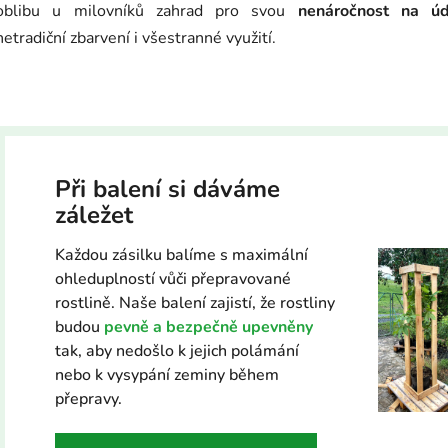
oblibu u milovníků zahrad pro svou
nenáročnost na úd
netradiční zbarvení i všestranné využití.
Při balení si dáváme
záležet
Každou zásilku balíme s maximální
ohleduplností vůči přepravované
rostlině. Naše balení zajistí, že rostliny
budou
pevně a bezpečně upevněny
tak, aby nedošlo k jejich polámání
nebo k vysypání zeminy během
přepravy.