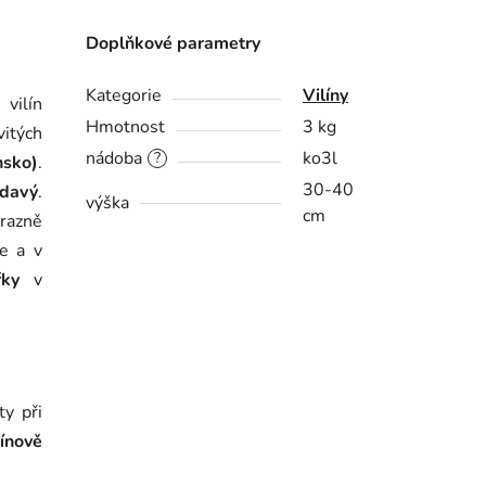
Doplňkové parametry
Kategorie
Vilíny
 vilín
Hmotnost
3 kg
vitých
nádoba
ko3l
?
nsko)
.
30-40
davý
.
výška
cm
razně
e a v
ky
v
ty při
ínově