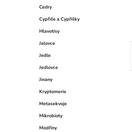
e
n
Cedry
í
Cypřiše a Cypřišky
p
a
Hlavotisy
n
Jalovce
e
l
Jedle
Jedlovce
Jinany
Kryptomerie
Metasekvoje
Mikrobioty
Modříny