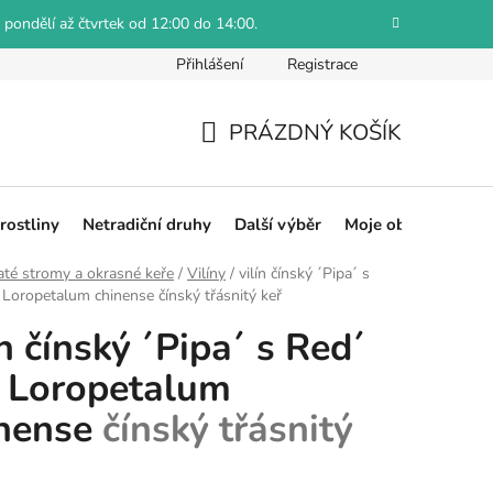
 pondělí až čtvrtek od 12:00 do 14:00.
Přihlášení
Registrace
Jak reklamovat
Obchodní podmínky
Hodnocení obch
PRÁZDNÝ KOŠÍK
NÁKUPNÍ
KOŠÍK
rostliny
Netradiční druhy
Další výběr
Moje objednávka
até stromy a okrasné keře
/
Vilíny
/
vilín čínský ´Pipa´ s
. Loropetalum chinense
čínský třásnitý keř
ín čínský ´Pipa´ s Red´
. Loropetalum
inense
čínský třásnitý