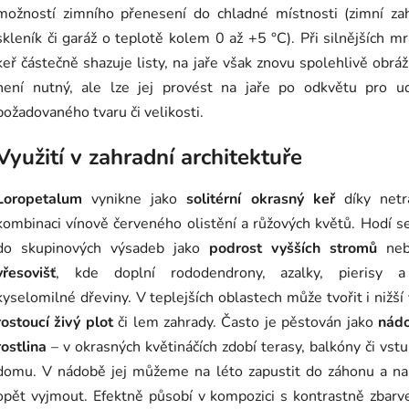
možností zimního přenesení do chladné místnosti (zimní zah
skleník či garáž o teplotě kolem 0 až +5 °C). Při silnějších m
keř částečně shazuje listy, na jaře však znovu spolehlivě obráž
není nutný, ale lze jej provést na jaře po odkvětu pro ud
požadovaného tvaru či velikosti.
Využití v zahradní architektuře
Loropetalum
vynikne jako
solitérní okrasný keř
díky netra
kombinaci vínově červeného olistění a růžových květů. Hodí s
do skupinových výsadeb jako
podrost vyšších stromů
neb
vřesovišť
, kde doplní rododendrony, azalky, pierisy a
kyselomilné dřeviny. V teplejších oblastech může tvořit i nižší
rostoucí živý plot
či lem zahrady. Často je pěstován jako
nád
rostlina
– v okrasných květináčích zdobí terasy, balkóny či vst
domu. V nádobě jej můžeme na léto zapustit do záhonu a na
opět vyjmout. Efektně působí v kompozici s kontrastně zbar