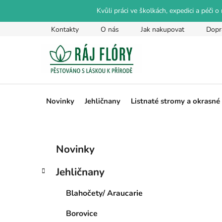
Přejít
Kvůli práci ve školkách, expedici a péči 
na
obsah
Kontakty
O nás
Jak nakupovat
Dopr
Novinky
Jehličnany
Listnaté stromy a okrasné
P
K
Přeskočit
Novinky
a
kategorie
o
t
s
Jehličnany
e
t
g
r
Blahočety/ Araucarie
o
a
r
Borovice
i
n