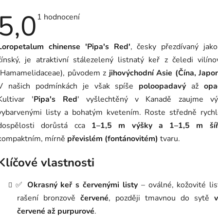
5,0
Průměrné
1 hodnocení
hodnocení
produktu
je
Loropetalum chinense 'Pipa's Red'
, česky přezdívaný jako
5,0
z
čínský, je atraktivní stálezelený listnatý keř z čeledi vilíno
5
hvězdiček.
(Hamamelidaceae), původem z
jihovýchodní Asie (Čína, Japo
V našich podmínkách je však spíše
poloopadavý
až
opa
Kultivar '
Pipa's Red
' vyšlechtěný v Kanadě zaujme vý
vybarvenými listy a bohatým kvetením. Roste středně rychl
dospělosti dorůstá cca
1–1,5 m výšky a 1–1,5 m šíř
kompaktním, mírně
převislém (fontánovitém)
tvaru.
Klíčové vlastnosti
✅
Okrasný keř s červenými listy
– oválné, kožovité lis
rašení bronzově
červené
, později tmavnou do sytě
v
červené až purpurové
.