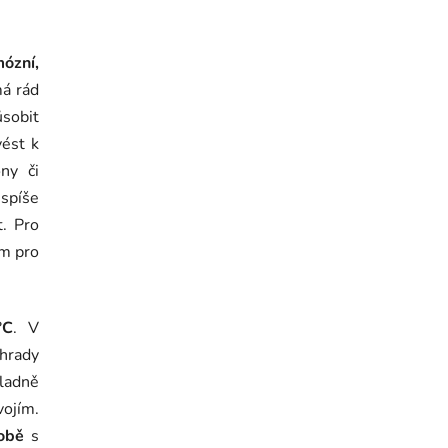
ózní,
má rád
sobit
ést k
ny či
spíše
. Pro
em pro
°C
. V
ahrady
kladně
vojím.
obě
s