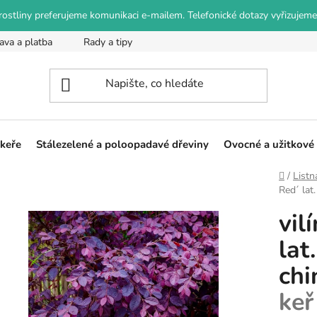
o rostliny preferujeme komunikaci e-mailem. Telefonické dotazy vyřizujeme
ava a platba
Rady a tipy
Podmínky ochrany osobních údajů
 keře
Stálezelené a poloopadavé dřeviny
Ovocné a užitkové 
Domů
/
Listn
Red´ lat
vil
lat
ch
keř