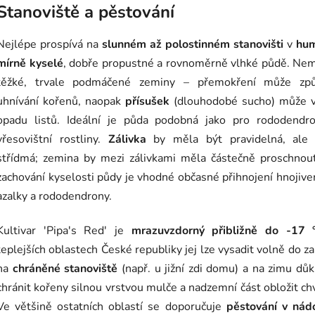
Stanoviště a pěstování
Nejlépe prospívá na
slunném až polostinném stanovišti
v
hum
mírně kyselé
, dobře propustné a rovnoměrně vlhké půdě. Ne
těžké, trvale podmáčené zeminy – přemokření může způ
uhnívání kořenů, naopak
přísušek
(dlouhodobé sucho) může v
opadu listů. Ideální je půda podobná jako pro rododendro
vřesovištní rostliny.
Zálivka
by měla být pravidelná, ale 
střídmá; zemina by mezi zálivkami měla částečně proschnout
zachování kyselosti půdy je vhodné občasné přihnojení hnojiv
azalky a rododendrony.
Kultivar 'Pipa's Red' je
mrazuvzdorný přibližně do -17 
teplejších oblastech České republiky jej lze vysadit volně do z
na
chráněné stanoviště
(např. u jižní zdi domu) a na zimu dů
chránit kořeny silnou vrstvou mulče a nadzemní část obložit ch
Ve většině ostatních oblastí se doporučuje
pěstování v nád