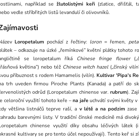
rostlinami, například se
žlutolistými keři
(zlatice, dřišťál, t
nebo vedle stříbřitých listů levandulí či olivovníků.
Zajímavosti
Název
Loropetalum
pochází z řečtiny:
loron
= řemen,
peta
plátek – odkazuje na úzké „řemínkové” květní plátky tohoto r
angličtině se loropetalum říká
Chinese fringe flower
(„č
třásňová květina”) nebo též
Chinese witch hazel
(„čínský vilín
svou příbuznost s rodem Hamamelis (vilín).
Kultivar 'Pipa's Re
na trh uveden firmou Piroche Plants (Kanada) a patří do sk
červenolistých odrůd (Loropetalum chinense var.
rubrum
). Za
je celoroční využití tohoto keře –
na jaře
uchvátí svými květy v
kdy většina listnáčů teprve raší, a
v létě a na podzim
zase 
zahradu barevnými listy. V tradiční čínské medicíně má divok
Loropetalum chinense využití díky obsahu léčivých látek (i
okrasné kultivary se pro tento účel nepoužívají). Tento keř si z