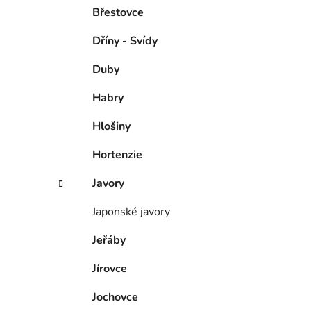
Břestovce
Dříny - Svídy
Duby
Habry
Hlošiny
Hortenzie
Javory
Japonské javory
Jeřáby
Jírovce
Jochovce