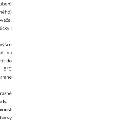
duben)
aného)
Semínko
ovače.
icky i
 výšce
vat na
tit do
o 8°C
arního
razné
ady.
vnost
 barvy