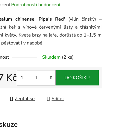
né
ocení
Podrobnosti hodnocení
ení
talum chinense 'Pipa's Red'
(vilín čínský) –
tu
tní keř s vínově červenými listy a třásnitými
i květy. Kvete brzy na jaře, dorůstá do 1–1,5 m
j pěstovat i v nádobě.
nost
Skladem
(2 ks)
ek.
7 Kč
DO KOŠÍKU
 cena:
Zeptat se
Sdílet
skuze