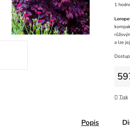
Průměr
1 hodn
hodnoc
Lorope
produk
kompak
je
růžovým
5,0
a lze je
z
5
Dostup
hvězdič
59
Měrná
Tisk
Popis
Di