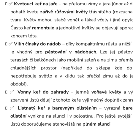
✅
Kvetoucí keř na jaře
– na přelomu zimy a jara (únor až 
bohatě kvete
zářivě růžovými květy
třásnitého (rozcuch
tvaru. Květy mohou slabě vonět a lákají včely i jiné opyl
Často keř
remontuje
a jednotlivé kvítky se objevují sporad
koncem léta.
✅
Vilín čínský do nádob
– díky kompaktnímu růstu a nižší
je vhodný pro
pěstování v nádobách
. Lze jej pěsto
terasách či balkónech jako mobilní zeleň a na zimu přemís
chladnějších prostor (například do sklepa kde d
nepotřebuje světlo a v klidu tak přečká zimu až do j
období).
✅
Vonný keř do zahrady
– jemně
voňavé květy
a vý
zbarvení listů dělají z tohoto keře výjimečný doplněk zahr
✅
Listnatý keř s barevným olistěním
– výrazná
bare
olistění
vynikne na slunci i v polostínu. Pro ještě sytější
listů doporučujeme stanoviště na
plném slunci
.