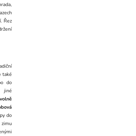
rada,
razech
í. Řez
ržení
diční
e také
o do
 jiné
volně
obová
upy do
 zimu
venými