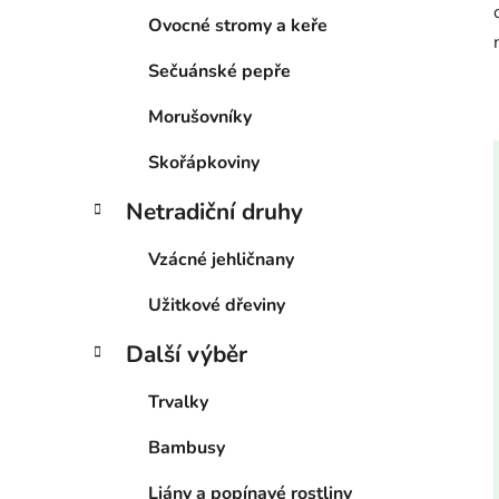
Ovocné stromy a keře
Sečuánské pepře
Morušovníky
Skořápkoviny
Netradiční druhy
Vzácné jehličnany
Užitkové dřeviny
Další výběr
Trvalky
Bambusy
Liány a popínavé rostliny