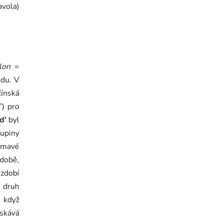
avola)
lon
=
odu. V
ínská
”) pro
d'
byl
upiny
jímavé
 době,
zdobí
ý druh
 když
ískává