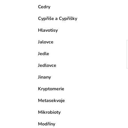
e
n
Cedry
í
Cypřiše a Cypřišky
p
a
Hlavotisy
n
Jalovce
e
l
Jedle
Jedlovce
Jinany
Kryptomerie
Metasekvoje
Mikrobioty
Modříny