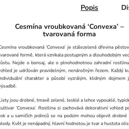
Popis
Di
Cesmína vroubkovaná ‘Convexa’ –
tvarovaná forma
Cesmína vroubkovaná ‘Convexa’ je stálezelená dřevina pěsto
tvarované formě, která vznikala postupným a dlouhodobým ve
růstu. Nejde o bonsaj, ale o plnohodnotnou zahradní rostlinu,
vzhled je udržován pravidelným, nenáročným řezem. Každý k
individuální charakter a působí vyzrálým, klidným dojmem j
výsadbě.
Listy jsou drobné, tmavě zelené, lesklé a lehce vypouklé, typic
kultivar ‘Convexa’. Rostlina si zachovává dekorativní vzhled p
rok a u samičích jedinců se na podzim mohou objevit drobné
plody. Květ je nenápadný, hlavní hodnotou je tvar a hustota olis