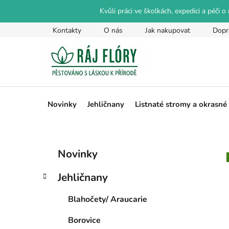
Přejít
Kvůli práci ve školkách, expedici a péči 
na
obsah
Kontakty
O nás
Jak nakupovat
Dopr
Novinky
Jehličnany
Listnaté stromy a okrasné
P
K
Přeskočit
Novinky
a
kategorie
o
t
s
Jehličnany
e
t
g
r
Blahočety/ Araucarie
o
a
r
Borovice
i
n