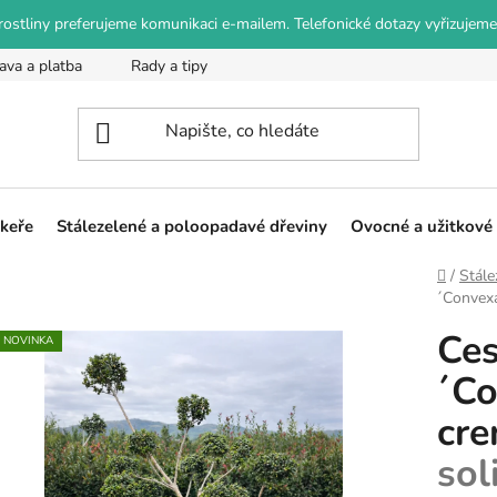
o rostliny preferujeme komunikaci e-mailem. Telefonické dotazy vyřizujeme
ava a platba
Rady a tipy
Podmínky ochrany osobních údajů
 keře
Stálezelené a poloopadavé dřeviny
Ovocné a užitkové 
Domů
/
Stále
´Convexa
Ce
NOVINKA
´Co
cr
sol