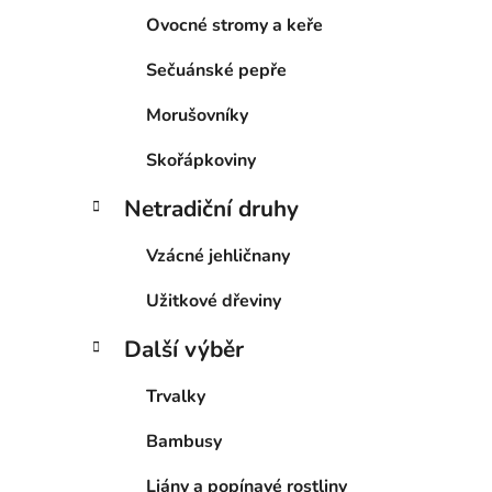
Ovocné stromy a keře
Sečuánské pepře
Morušovníky
Skořápkoviny
Netradiční druhy
Vzácné jehličnany
Užitkové dřeviny
Další výběr
Trvalky
Bambusy
Liány a popínavé rostliny