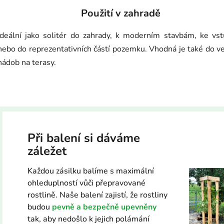
Použití v zahradě
Ideální jako solitér do zahrady, k moderním stavbám, ke vs
nebo do reprezentativních částí pozemku. Vhodná je také do v
nádob na terasy.
Při balení si dáváme
záležet
Každou zásilku balíme s maximální
ohleduplností vůči přepravované
rostlině. Naše balení zajistí, že rostliny
budou
pevně a bezpečně upevněny
tak, aby nedošlo k jejich polámání