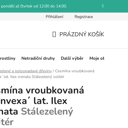
 pondělí až čtvrtek od 12:00 do 14:00.
Přihlášení
Registrace
Jak reklamovat
Obchodní podmínky
Hodnocení obch
PRÁZDNÝ KOŠÍK
NÁKUPNÍ
KOŠÍK
rostliny
Netradiční druhy
Další výběr
Moje objednávka
zelené a poloopadavé dřeviny
/
Cesmína vroubkovaná
´ lat. Ilex crenata
Stálezelený solitér
smína vroubkovaná
nvexa´ lat. Ilex
enata
Stálezelený
itér