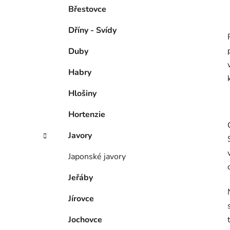
Břestovce
Dříny - Svídy
Duby
Habry
Hlošiny
Hortenzie
Javory
Japonské javory
Jeřáby
Jírovce
Jochovce