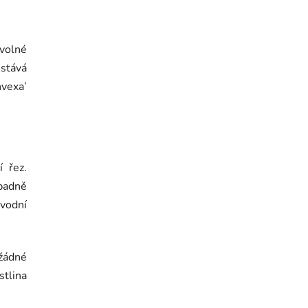
Semínko
 volné
ůstává
vexa’
 řez.
ípadně
ůvodní
žádné
stlina