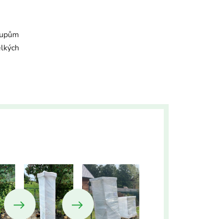
tupům
elkých