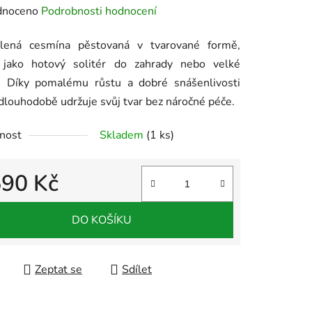
né
dnoceno
Podrobnosti hodnocení
ení
elená cesmína pěstovaná v tvarované formě,
tu
 jako hotový solitér do zahrady nebo velké
. Díky pomalému růstu a dobré snášenlivosti
 dlouhodobě udržuje svůj tvar bez náročné péče.
nost
Skladem
(1 ks)
ek.
590 Kč
 cena:
DO KOŠÍKU
Zeptat se
Sdílet