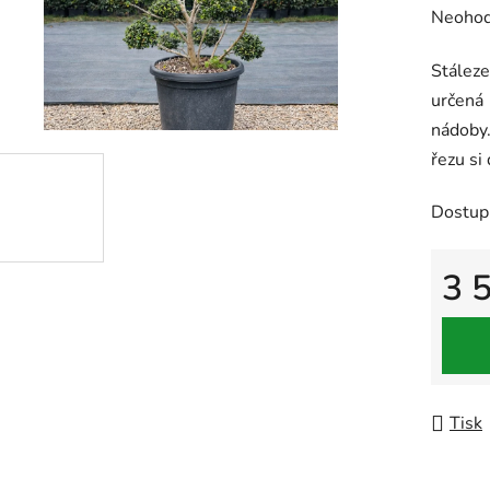
Průměr
Neoho
hodnoc
Stález
produk
určená
je
nádoby
0,0
řezu si
z
5
Dostup
hvězdič
3 
Měrná
Tisk