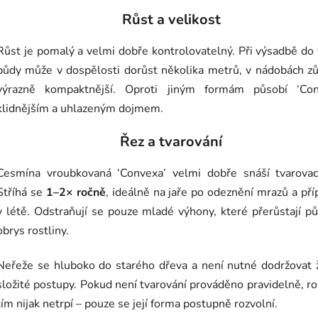
Růst a velikost
Růst je pomalý a velmi dobře kontrolovatelný. Při výsadbě do
půdy může v dospělosti dorůst několika metrů, v nádobách z
výrazně kompaktnější. Oproti jiným formám působí ‘Con
klidnějším a uhlazeným dojmem.
Řez a tvarování
Cesmína vroubkovaná ‘Convexa’ velmi dobře snáší tvarovací
Stříhá se
1–2× ročně
, ideálně na jaře po odeznění mrazů a př
v létě. Odstraňují se pouze mladé výhony, které přerůstají p
obrys rostliny.
Neřeže se hluboko do starého dřeva a není nutné dodržovat 
složité postupy. Pokud není tvarování prováděno pravidelně, ro
tím nijak netrpí – pouze se její forma postupně rozvolní.