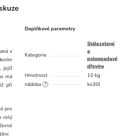
skuze
Doplňkové parametry
Stálezelené
vaná v
a
Kategorie
poloopadavé
dením
dřeviny
 jejíž
Hmotnost
10 kg
us má
nádoba
ko30l
?
iž při
ké pro
o celý
 černé
tění.