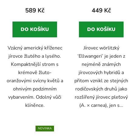
pleťového
589 Kč
449 Kč
DO KOŠÍKU
DO KOŠÍKU
Vzácný americký kříženec
Jírovec wörlitzký
jírovce žlutého a lysého.
‘Ellwangeri’ je jeden z
Kompaktnější strom s
nejméně známých
krémově žluto-
jírovcových hybridů a
oranžovými svícny květů a
přitom vznikl ze stejných
ohnivým podzimním
rodičovských druhů jako
vybarvením. Odolný vůči
rozšířený jírovec pleťový
klíněnce.
(A. × carnea), jen s...
NOVINKA