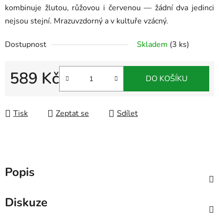
kombinuje žlutou, růžovou i červenou — žádní dva jedinci
nejsou stejní. Mrazuvzdorný a v kultuře vzácný.
Dostupnost
Skladem
(3 ks)
589 Kč
DO KOŠÍKU
Měrná cena:
Tisk
Zeptat se
Sdílet
Popis
Diskuze