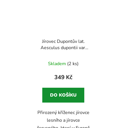
Odeslat
Powered by chaterimo
Jírovec Dupontův lat.
Aesculus dupontii var.
hessei
Sběratelsky
zajímavý jírovec pro
Skladem
(2 ks)
milovníky netradičních
dřevin
349 Kč
DO KOŠÍKU
Přirozený kříženec jírovce
lesního a jírovce