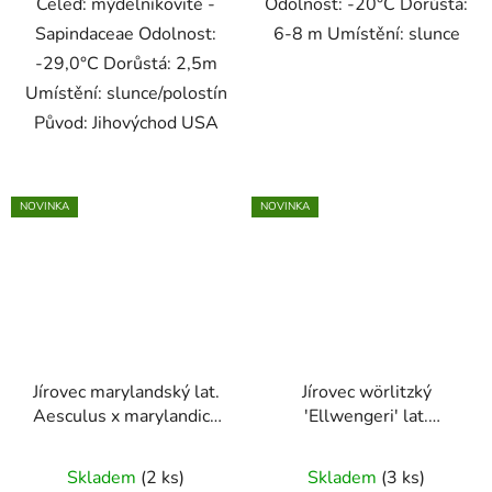
Čeleď: mýdelníkovité -
Odolnost: -20°C Dorůstá:
hvězdiček.
hvězdiček.
Sapindaceae Odolnost:
6-8 m Umístění: slunce
-29,0°C Dorůstá: 2,5m
Umístění: slunce/polostín
Původ: Jihovýchod USA
NOVINKA
NOVINKA
Jírovec marylandský lat.
Jírovec wörlitzký
Aesculus x marylandica
'Ellwengeri' lat.
(A. flava x A. glabra)
Aesculus x
Vzácný americký kaštan
woerlitzensis
vzácný
Skladem
(2 ks)
Skladem
(3 ks)
odolný proti klíněnce
sourozenec jírovce