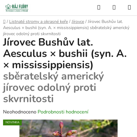
Přejít
Hledat
NÁKUP
na
Semínko
KOŠÍK
obsah
Domů
/
Listnaté stromy a okrasné keře
/
Jírovce
/
Jírovec Bushův lat.
Aesculus × bushii (syn. A. × mississippiensis)
sběratelský americký
jírovec odolný proti skvrnitosti
Jírovec Bushův lat.
Aesculus × bushii (syn. A.
× mississippiensis)
sběratelský americký
jírovec odolný proti
skvrnitosti
Průměrné
Neohodnoceno
Podrobnosti hodnocení
hodnocení
NOVINKA
produktu
je