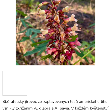
0,0
z
5
hvězdiček.
Sběratelský jírovec ze zaplavovaných lesů amerického Jihu,
vzniklý zkřížením A. glabra a A. pavia. V každém květenství