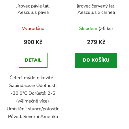
Jírovec pávie lat.
jírovec červený lat.
Aesculus pavia
Aesculus x carnea
Průměrné
Vyprodáno
Skladem
(>5 ks)
hodnocení
produktu
990 Kč
279 Kč
je
5,0
DETAIL
DO KOŠÍKU
z
5
Čeleď: mýdelníkovité -
hvězdiček.
Sapindaceae Odolnost:
-30,0°C Dorůstá: 2-5
(výjimečně více)
Umístění: slunce/polostín
Původ: Severní Amerika