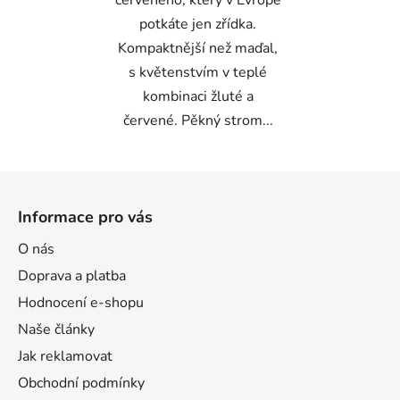
červeného, který v Evropě
potkáte jen zřídka.
Kompaktnější než maďal,
s květenstvím v teplé
kombinaci žluté a
červené. Pěkný strom...
Z
á
Informace pro vás
p
a
O nás
t
Doprava a platba
í
Hodnocení e-shopu
Naše články
Jak reklamovat
Obchodní podmínky