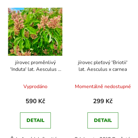
jírovec proměnlivý
jírovec pleťový 'Briotii'
'Induta' lat. Aesculus x
lat. Aesculus x carnea
mutabilis 30-50 cm
Průměrné
Průměrné
Vyprodáno
Momentálně nedostupné
hodnocení
hodnocení
produktu
produktu
590 Kč
299 Kč
je
je
5,0
5,0
DETAIL
DETAIL
z
z
5
5