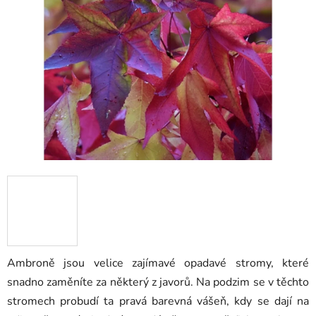
z
5
hvězdiček.
Ambroně jsou velice zajímavé opadavé stromy, které
snadno zaměníte za některý z javorů. Na podzim se v těchto
stromech probudí ta pravá barevná vášeň, kdy se dají na