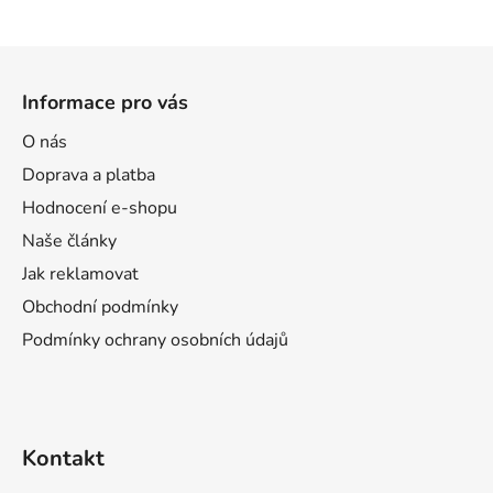
Z
á
Informace pro vás
p
a
O nás
t
Doprava a platba
í
Hodnocení e-shopu
Naše články
Jak reklamovat
Obchodní podmínky
Podmínky ochrany osobních údajů
Kontakt