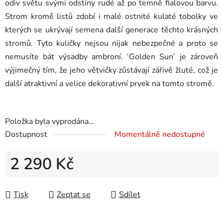
odiv světu svými odstíny rudé až po temně fialovou barvu.
Strom kromě listů zdobí i malé ostnité kulaté tobolky ve
kterých se ukrývají semena další generace těchto krásných
stromů. Tyto kuličky nejsou nijak nebezpečné a proto se
nemusíte bát výsadby ambroní. ‘Golden Sun’ je zároveň
výjimečný tím, že jeho větvičky zůstávají zářivě žluté, což je
další atraktivní a velice dekorativní prvek na tomto stromě.
Položka byla vyprodána…
Dostupnost
Momentálně nedostupné
2 290 Kč
Měrná cena:
Tisk
Zeptat se
Sdílet