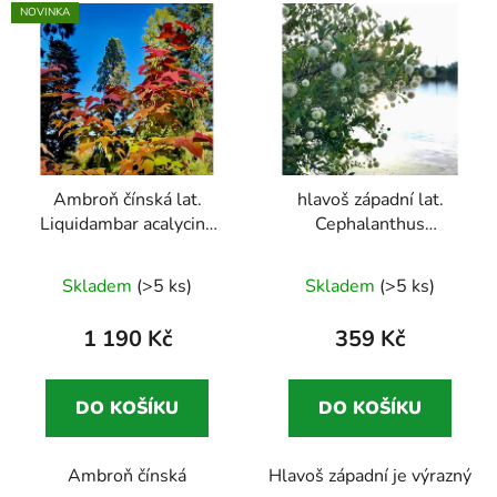
NOVINKA
Ambroň čínská lat.
hlavoš západní lat.
Liquidambar acalycina
Cephalanthus
podzimní dominanta
occidentalis 30-50cm
Průměrné
zahrady
Neobvyklý keř pro vlhčí
Skladem
(>5 ks)
Skladem
(>5 ks)
stanoviště s
hodnocení
originálními květy
produktu
1 190 Kč
359 Kč
je
4,8
DO KOŠÍKU
DO KOŠÍKU
z
5
Ambroň čínská
Hlavoš západní je výrazný
hvězdiček.