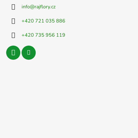
info
@
rajflory.cz
+420 721 035 886
+420 735 956 119