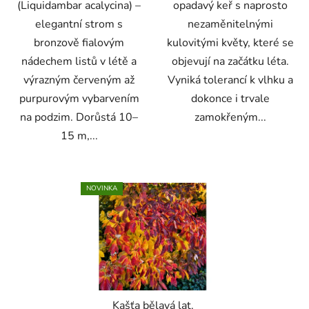
(Liquidambar acalycina) –
opadavý keř s naprosto
elegantní strom s
nezaměnitelnými
bronzově fialovým
kulovitými květy, které se
nádechem listů v létě a
objevují na začátku léta.
výrazným červeným až
Vyniká tolerancí k vlhku a
purpurovým vybarvením
dokonce i trvale
na podzim. Dorůstá 10–
zamokřeným...
15 m,...
NOVINKA
Kašťa bělavá lat.