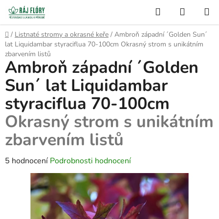
Přejít
Hledat
NÁKUP
na
Semínko
KOŠÍK
obsah
Domů
/
Listnaté stromy a okrasné keře
/
Ambroň západní ´Golden Sun´
lat Liquidambar styraciflua 70-100cm
Okrasný strom s unikátním
zbarvením listů
Ambroň západní ´Golden
Sun´ lat Liquidambar
styraciflua 70-100cm
Okrasný strom s unikátním
zbarvením listů
Průměrné
5 hodnocení
Podrobnosti hodnocení
hodnocení
produktu
je
4,8