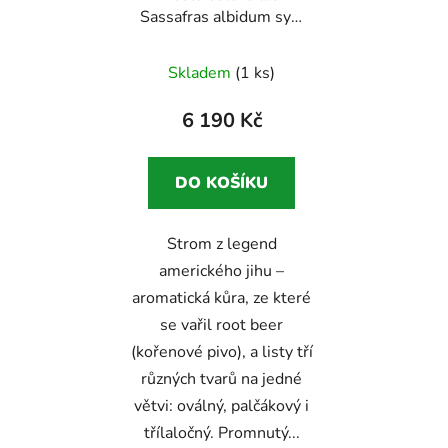
Sassafras albidum syn.
fenyklový strom
sbírkový
Skladem
(1 ks)
severoamerický strom s
vůní kořenového piva
6 190 Kč
DO KOŠÍKU
Strom z legend
Odeslat
amerického jihu –
Powered by chaterimo
aromatická kůra, ze které
se vařil root beer
(kořenové pivo), a listy tří
různých tvarů na jedné
větvi: oválný, palčákový i
třílaločný. Promnutý...