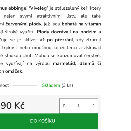
ení
nus ebbingei ‘Viveleg’
je stálezelený keř, který
tu
 nejen svými atraktivními listy, ale také
ými
červenými plody
, jež jsou
bohaté na vitamín
í široké využití.
Plody dozrávají na podzim
a
čuje se je sklízet
až po přezrání
, kdy ztrácejí
 trpkost nebo moučnou konzistenci a získávají
ek.
ně sladkou chuť. Mohou se konzumovat čerstvé,
e využívají na výrobu
marmelád, džemů či
ch omáček
.
nost
Skladem
(3 ks)
390 Kč
 cena:
DO KOŠÍKU