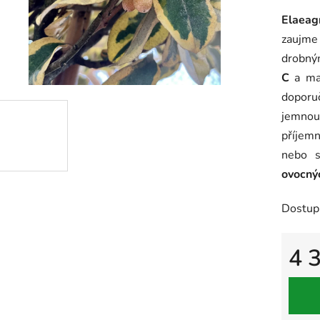
hodnoc
Elaeag
produk
zaujme
je
drobn
0,0
C
a maj
z
doporu
5
jemnou
hvězdič
příjem
nebo s
ovocný
Dostup
4 
Měrná