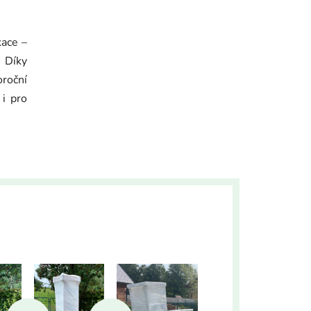
kace –
. Díky
roční
 i pro