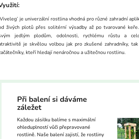
Využití:
‘Viveleg’ je univerzální rostlina vhodná pro různé zahradní apli
od živých plotů přes solitérní výsadby až po tvarované keře
svým jedlým plodům, odolnosti, rychlému růstu a celo
atraktivitě je skvělou volbou jak pro zkušené zahradníky, tak
začátečníky, kteří hledají nenáročnou a užitečnou rostlinu.
Při balení si dáváme
záležet
Každou zásilku balíme s maximální
ohleduplností vůči přepravované
rostlině. Naše balení zajistí, že rostliny