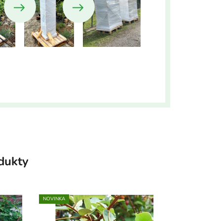
odukty
NOVINKA