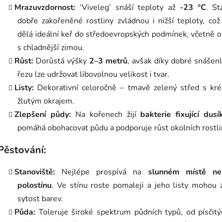
Mrazuvzdornost:
‘Viveleg’ snáší teploty až
-23 °C
. St
dobře zakořeněné rostliny zvládnou i nižší teploty, což
dělá ideální keř do středoevropských podmínek, včetně o
s chladnější zimou.
Růst:
Dorůstá výšky
2–3 metrů
, avšak díky dobré snášenl
řezu lze udržovat libovolnou velikost i tvar.
Listy:
Dekorativní celoročně – tmavě zelený střed s kr
žlutým okrajem.
Zlepšení půdy:
Na kořenech žijí
bakterie fixující dusí
pomáhá obohacovat půdu a podporuje růst okolních rostli
Pěstování:
Stanoviště:
Nejlépe prospívá na
slunném místě n
polostínu
. Ve stínu roste pomaleji a jeho listy mohou z
sytost barev.
Půda:
Toleruje široké spektrum půdních typů, od písčit