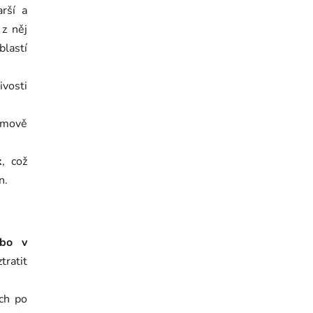
arší a
 z něj
Semínko
blastí
ivosti
émově
k
, což
n.
ebo v
tratit
ých po