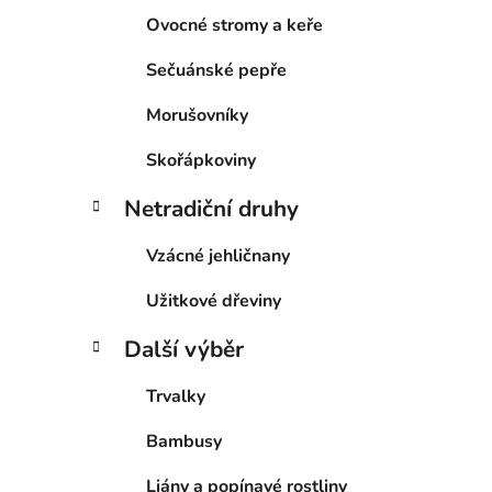
Ovocné stromy a keře
Sečuánské pepře
Morušovníky
Skořápkoviny
Netradiční druhy
Vzácné jehličnany
Užitkové dřeviny
Další výběr
Trvalky
Bambusy
Liány a popínavé rostliny