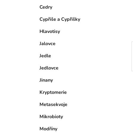
e
n
Cedry
í
Cypřiše a Cypřišky
p
a
Hlavotisy
n
Jalovce
e
l
Jedle
Jedlovce
Jinany
Kryptomerie
Metasekvoje
Mikrobioty
Modříny