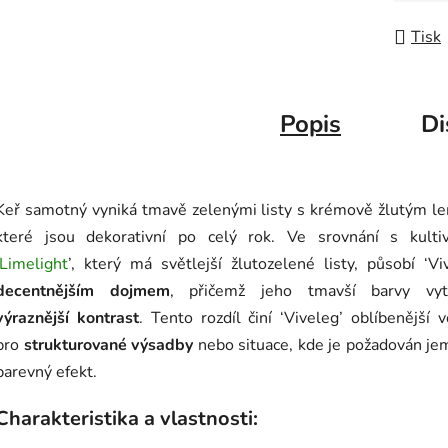
Tisk
Popis
Di
Keř samotný vyniká tmavě zelenými listy s krémově žlutým l
které jsou dekorativní po celý rok. Ve srovnání s kulti
Limelight
’, který má světlejší žlutozelené listy, působí ‘Vi
decentnějším dojmem
, přičemž jeho tmavší barvy vytv
výraznější kontrast
. Tento rozdíl činí ‘Viveleg’ oblíbenější 
pro
strukturované výsadby
nebo situace, kde je požadován je
barevný efekt.
Charakteristika a vlastnosti: