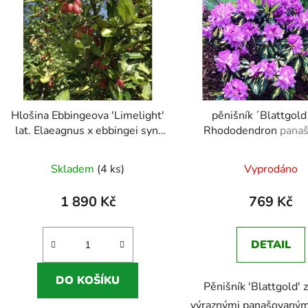
Hlošina Ebbingeova 'Limelight'
pěnišník ´Blattgold´
lat. Elaeagnus x ebbingei syn.
Rhododendron
pana
ruská oliva 60-90 Cm
pěnišník se žlutým s
Průměrné
listů
Skladem
(4 ks)
Vyprodáno
hodnocení
produktu
1 890 Kč
769 Kč
je
5,0
DETAIL
z
5
DO KOŠÍKU
Pěnišník 'Blattgold'
hvězdiček.
výraznými panašovanými