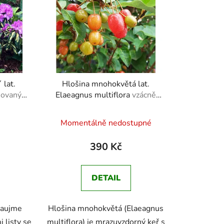
 lat.
Hlošina mnohokvětá lat.
šovaný
Elaeagnus multiflora
vzácně
tředem
nabízený keř s jedlými
červenými plody bohatými na
Momentálně nedostupné
vitamín C
390 Kč
DETAIL
 zaujme
Hlošina mnohokvětá (Elaeagnus
 listy se
multiflora) je mrazuvzdorný keř s