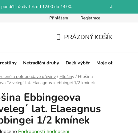
 pondělí až čtvrtek od 12:00 do 14:00.
Přihlášení
Registrace
Jak reklamovat
Obchodní podmínky
Hodnocení obch
PRÁZDNÝ KOŠÍK
NÁKUPNÍ
KOŠÍK
rostliny
Netradiční druhy
Další výběr
Moje objednávka
zelené a poloopadavé dřeviny
/
Hlošiny
/
Hlošina
va ´Viveleg´ lat. Elaeagnus x ebbingei 1/2 kmínek
šina Ebbingeova
veleg´ lat. Elaeagnus
bbingei 1/2 kmínek
né
dnoceno
Podrobnosti hodnocení