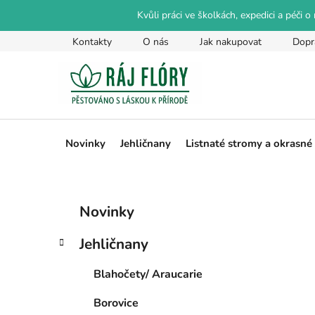
Přejít
Kvůli práci ve školkách, expedici a péči 
na
obsah
Kontakty
O nás
Jak nakupovat
Dopr
Novinky
Jehličnany
Listnaté stromy a okrasné
P
K
Přeskočit
Novinky
a
kategorie
o
t
s
Jehličnany
e
t
g
r
Blahočety/ Araucarie
o
a
r
Borovice
i
n