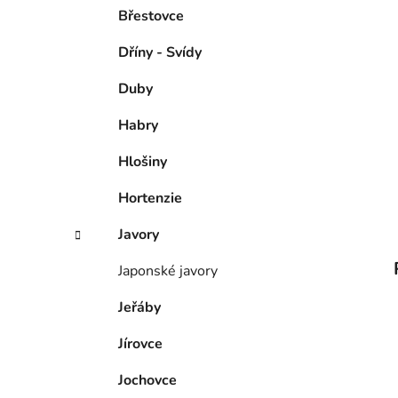
Břestovce
Dříny - Svídy
Duby
Habry
Hlošiny
Hortenzie
Javory
Japonské javory
Jeřáby
Jírovce
Jochovce