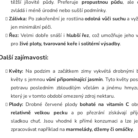
těžší jílovité půdy. Preferuje
propustnou půdu
, ale 
zvládá i méně úrodné nebo sušší podmínky.
Zálivka:
Po zakořenění je rostlina
odolná vůči suchu
a vyž
jen minimální péči.
Řez:
Velmi dobře snáší i
hlubší řez
, což umožňuje jeho v
pro
živé ploty, tvarované keře i solitérní výsadby
.
Další zajímavosti:
Květy:
Na podzim a začátkem zimy vykvétá drobnými b
květy s jemnou
vůní připomínající jasmín
. Tyto květy pos
potravu posledním zbloudilým včelám a jinému hmyzu
který je v tomto období omezený zdroj nektaru.
Plody:
Drobné červené plody
bohaté na vitamín C
obs
relativně velkou pecku
a po přezrání získávají pří
sladkou chuť. Jsou vhodné k přímé konzumaci a lze je
zpracovávat například na
marmelády, džemy či omáčky
.