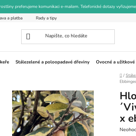
o rostliny preferujeme komunikaci e-mailem. Telefonické dotazy vyřizujeme
ava a platba
Rady a tipy
Podmínky ochrany osobních údajů
 keře
Stálezelené a poloopadavé dřeviny
Ovocné a užitkové 
Domů
/
Stále
Ebbingeo
Hlo
´Vi
x e
Průměr
Neoho