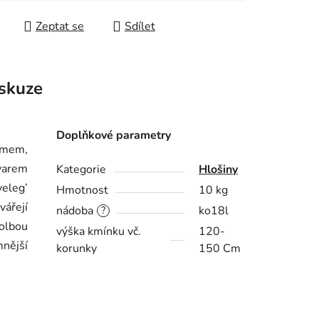
Zeptat se
Sdílet
skuze
Doplňkové parametry
emem,
varem
Kategorie
Hlošiny
veleg’
Hmotnost
10 kg
ářejí
nádoba
ko18l
?
volbou
výška kmínku vč.
120-
mnější
korunky
150 Cm