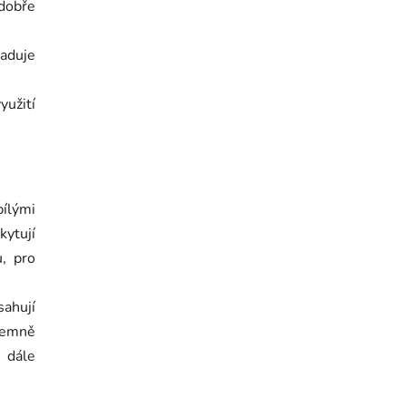
dobře
aduje
yužití
ílými
kytují
, pro
ahují
jemně
 dále